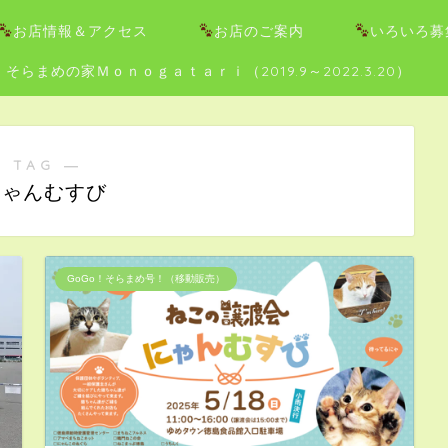
お店情報＆アクセス
お店のご案内
いろいろ募
そらまめの家Ｍｏｎｏｇａｔａｒｉ（2019.9～2022.3.20）
 TAG ―
にゃんむすび
GoGo！そらまめ号！（移動販売）