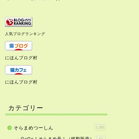
人気ブログランキング
にほんブログ村
にほんブログ村
カテゴリー
そらまめつーしん
1,292
GoGo！そらまめ号！（移動販売）
57