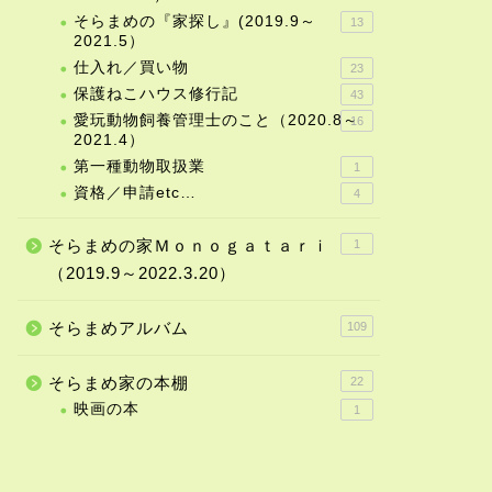
そらまめの『家探し』(2019.9～
13
2021.5）
仕入れ／買い物
23
保護ねこハウス修行記
43
愛玩動物飼養管理士のこと（2020.8～
16
2021.4）
第一種動物取扱業
1
資格／申請etc…
4
そらまめの家Ｍｏｎｏｇａｔａｒｉ
1
（2019.9～2022.3.20）
そらまめアルバム
109
そらまめ家の本棚
22
映画の本
1