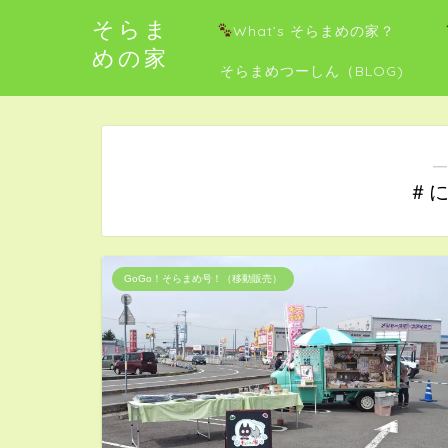
そらま
What’s そらまめの家？
めの家
そらまめつーしん（BLOG)
―
＃
GoGo！そらまめ号！（移動販売）