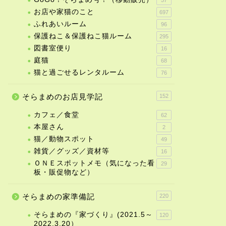
お店や家猫のこと
697
ふれあいルーム
96
保護ねこ＆保護ねこ猫ルーム
295
図書室便り
16
庭猫
68
猫と過ごせるレンタルーム
76
そらまめのお店見学記
152
カフェ／食堂
62
本屋さん
2
猫／動物スポット
49
雑貨／グッズ／資材等
16
ＯＮＥスポットメモ（気になった看
29
板・販促物など）
そらまめの家準備記
220
そらまめの『家づくり』(2021.5～
120
2022.3.20）