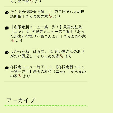
らまめの家
より
そらまめ怪談会開催！
に
第二回そらまめ怪
談開催｜そらまめの家
より
【冬限定新メニュー第一弾！】果実の紅茶
（ニャ）
に
冬限定メニュー第二弾！『あっ
たか出汁の塩サバ猫まんま』｜そらまめの家
より
よかったね、はる君。
に
飼い主さんのあり
がたい恩返し｜そらまめの家
より
冬限定メニュー終了！
に
【冬限定新メニュ
ー第一弾！】果実の紅茶（ニャ）｜そらまめ
の家
より
アーカイブ