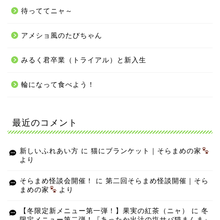
待っててニャ～
アメショ風のたびちゃん
みるく君卒業（トライアル）と新入生
輪になって食べよう！
最近のコメント
新しいふれあい方
に
猫にブランケット｜そらまめの家
より
そらまめ怪談会開催！
に
第二回そらまめ怪談開催｜そら
まめの家
より
【冬限定新メニュー第一弾！】果実の紅茶（ニャ）
に
冬
限定メニュー第二弾！『あったか出汁の塩サバ猫まんま』