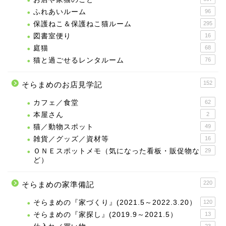
ふれあいルーム
96
保護ねこ＆保護ねこ猫ルーム
295
図書室便り
16
庭猫
68
猫と過ごせるレンタルーム
76
152
そらまめのお店見学記
カフェ／食堂
62
本屋さん
2
猫／動物スポット
49
雑貨／グッズ／資材等
16
ＯＮＥスポットメモ（気になった看板・販促物な
29
ど）
220
そらまめの家準備記
そらまめの『家づくり』(2021.5～2022.3.20）
120
そらまめの『家探し』(2019.9～2021.5）
13
23