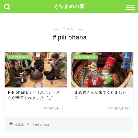
そらまめの家
― TAG ―
＃pili ohana
お店や家猫のこと
お店や家猫のこと
Pili ohana（ピリオハナ）さ
まめ猫さんが来てくれました
んが来てくれました=^_^=
２
2025年5月6日
2023年5月16日
HOME
＃pili ohana