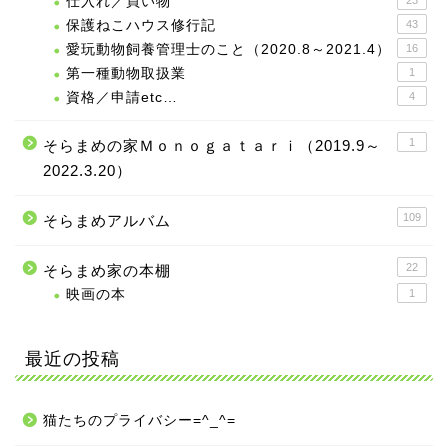
仕入れ／買い物
保護ねこハウス修行記
43
愛玩動物飼養管理士のこと（2020.8～2021.4）
16
第一種動物取扱業
1
資格／申請etc…
4
1
そらまめの家Ｍｏｎｏｇａｔａｒｉ（2019.9～
2022.3.20）
109
そらまめアルバム
22
そらまめ家の本棚
映画の本
1
最近の投稿
猫たちのプライバシー=^_^=