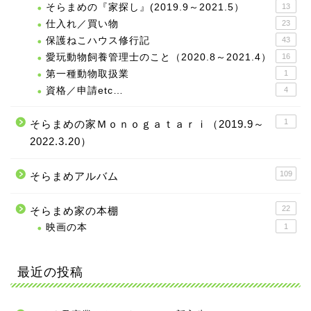
そらまめの『家探し』(2019.9～2021.5）
13
仕入れ／買い物
23
保護ねこハウス修行記
43
愛玩動物飼養管理士のこと（2020.8～2021.4）
16
第一種動物取扱業
1
資格／申請etc…
4
1
そらまめの家Ｍｏｎｏｇａｔａｒｉ（2019.9～
2022.3.20）
109
そらまめアルバム
22
そらまめ家の本棚
映画の本
1
最近の投稿