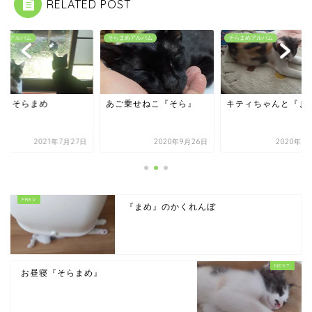
RELATED POST
まめアルバム
そらまめアルバム
そらまめアルバム
猫とそらまめ
あご乗せねこ『そら』
キティちゃんと『ま
2021年7月27日
2020年9月26日
2020年8
『まめ』のかくれんぼ
お昼寝『そらまめ』