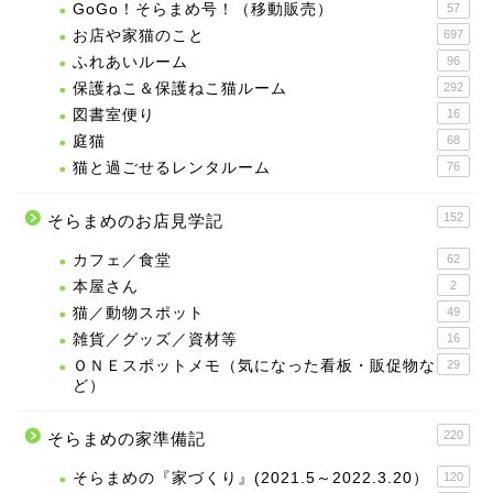
GoGo！そらまめ号！（移動販売）
57
お店や家猫のこと
697
ふれあいルーム
96
保護ねこ＆保護ねこ猫ルーム
292
図書室便り
16
庭猫
68
猫と過ごせるレンタルーム
76
152
そらまめのお店見学記
カフェ／食堂
62
本屋さん
2
猫／動物スポット
49
雑貨／グッズ／資材等
16
ＯＮＥスポットメモ（気になった看板・販促物な
29
ど）
220
そらまめの家準備記
そらまめの『家づくり』(2021.5～2022.3.20）
120