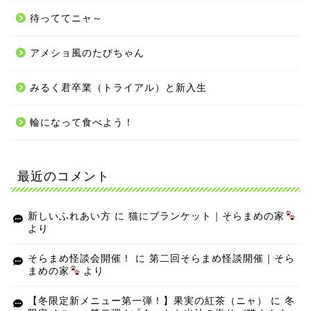
待っててニャ～
アメショ風のたびちゃん
みるく君卒業（トライアル）と新入生
輪になって食べよう！
最近のコメント
新しいふれあい方
に
猫にブランケット｜そらまめの家
より
そらまめ怪談会開催！
に
第二回そらまめ怪談開催｜そら
まめの家
より
【冬限定新メニュー第一弾！】果実の紅茶（ニャ）
に
冬