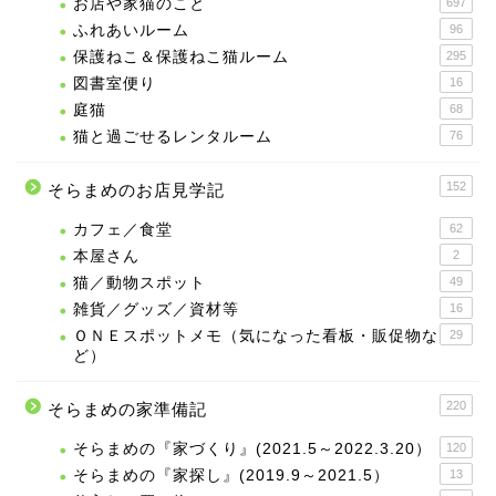
お店や家猫のこと
697
ふれあいルーム
96
保護ねこ＆保護ねこ猫ルーム
295
図書室便り
16
庭猫
68
猫と過ごせるレンタルーム
76
152
そらまめのお店見学記
カフェ／食堂
62
本屋さん
2
猫／動物スポット
49
雑貨／グッズ／資材等
16
ＯＮＥスポットメモ（気になった看板・販促物な
29
ど）
220
そらまめの家準備記
そらまめの『家づくり』(2021.5～2022.3.20）
120
そらまめの『家探し』(2019.9～2021.5）
13