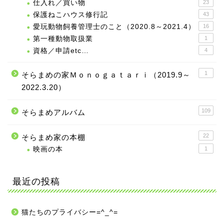
仕入れ／買い物
23
保護ねこハウス修行記
43
愛玩動物飼養管理士のこと（2020.8～2021.4）
16
第一種動物取扱業
1
資格／申請etc…
4
1
そらまめの家Ｍｏｎｏｇａｔａｒｉ（2019.9～
2022.3.20）
109
そらまめアルバム
22
そらまめ家の本棚
映画の本
1
最近の投稿
猫たちのプライバシー=^_^=