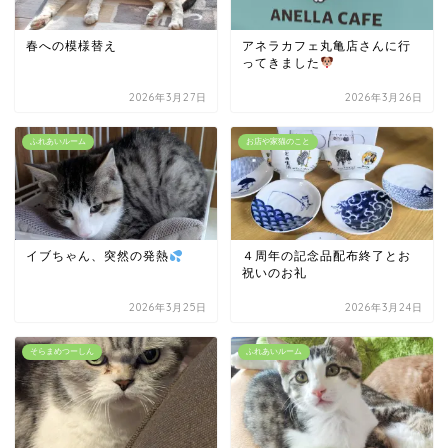
春への模様替え
アネラカフェ丸亀店さんに行
ってきました
2026年3月27日
2026年3月26日
ふれあいルーム
お店や家猫のこと
イブちゃん、突然の発熱
４周年の記念品配布終了とお
祝いのお礼
2026年3月25日
2026年3月24日
そらまめつーしん
ふれあいルーム