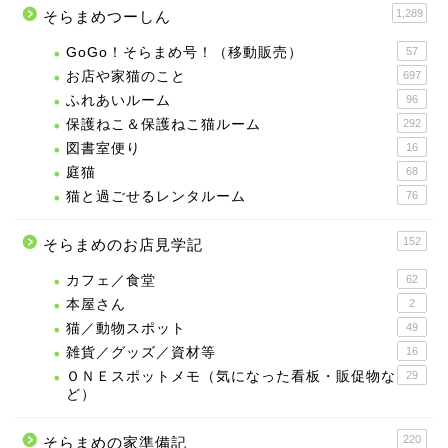
1,289
そらまめつーしん
GoGo！そらまめ号！（移動販売）
57
お店や家猫のこと
697
ふれあいルーム
96
保護ねこ＆保護ねこ猫ルーム
292
図書室便り
16
庭猫
68
猫と過ごせるレンタルーム
76
152
そらまめのお店見学記
カフェ／食堂
62
本屋さん
2
猫／動物スポット
49
雑貨／グッズ／資材等
16
ＯＮＥスポットメモ（気になった看板・販促物な
29
ど）
220
そらまめの家準備記