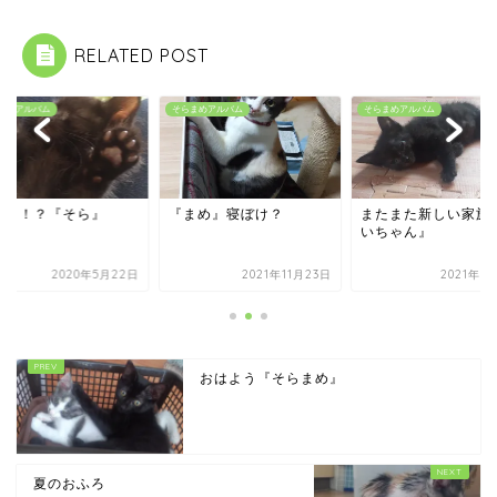
RELATED POST
まめアルバム
そらまめアルバム
そらまめアルバム
ねこ！？『そら』
『まめ』寝ぼけ？
またまた新しい家族
いちゃん』
2020年5月22日
2021年11月23日
2021年8
おはよう『そらまめ』
夏のおふろ