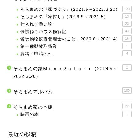
そらまめの『家づくり』(2021.5～2022.3.20）
120
そらまめの『家探し』(2019.9～2021.5）
13
仕入れ／買い物
23
保護ねこハウス修行記
43
愛玩動物飼養管理士のこと（2020.8～2021.4）
16
第一種動物取扱業
1
資格／申請etc…
4
1
そらまめの家Ｍｏｎｏｇａｔａｒｉ（2019.9～
2022.3.20）
109
そらまめアルバム
22
そらまめ家の本棚
映画の本
1
最近の投稿