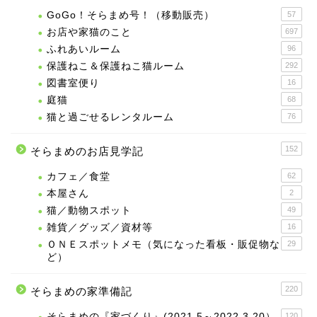
GoGo！そらまめ号！（移動販売）
57
お店や家猫のこと
697
ふれあいルーム
96
保護ねこ＆保護ねこ猫ルーム
292
図書室便り
16
庭猫
68
猫と過ごせるレンタルーム
76
152
そらまめのお店見学記
カフェ／食堂
62
本屋さん
2
猫／動物スポット
49
雑貨／グッズ／資材等
16
ＯＮＥスポットメモ（気になった看板・販促物な
29
ど）
220
そらまめの家準備記
そらまめの『家づくり』(2021.5～2022.3.20）
120