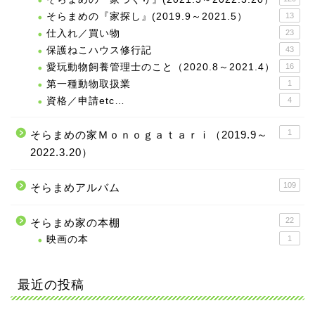
そらまめの『家探し』(2019.9～2021.5）
13
仕入れ／買い物
23
保護ねこハウス修行記
43
愛玩動物飼養管理士のこと（2020.8～2021.4）
16
第一種動物取扱業
1
資格／申請etc…
4
1
そらまめの家Ｍｏｎｏｇａｔａｒｉ（2019.9～
2022.3.20）
109
そらまめアルバム
22
そらまめ家の本棚
映画の本
1
最近の投稿