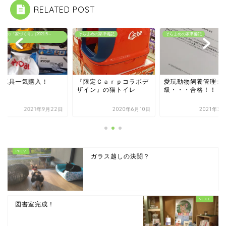
RELATED POST
まめの『家づくり』(2021.5～
そらまめの家準備記
そらまめの家準備記
.3.20）
動工具一気購入！
『限定Ｃａｒｐコラボデ
愛玩動物飼養管理士
ザイン』の猫トイレ
級・・・合格！！
2021年9月22日
2020年6月10日
2021年3
ガラス越しの決闘？
図書室完成！