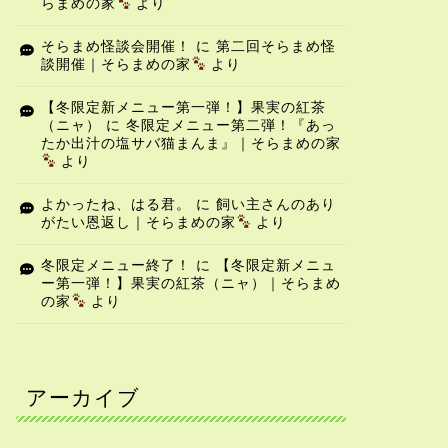
らまめの家
より
そらまめ怪談会開催！
に
第二回そらまめ怪
談開催｜そらまめの家
より
【冬限定新メニュー第一弾！】果実の紅茶
（ニャ）
に
冬限定メニュー第二弾！『あっ
たか出汁の塩サバ猫まんま』｜そらまめの家
より
よかったね、はる君。
に
飼い主さんのあり
がたい恩返し｜そらまめの家
より
冬限定メニュー終了！
に
【冬限定新メニュ
ー第一弾！】果実の紅茶（ニャ）｜そらまめ
の家
より
アーカイブ