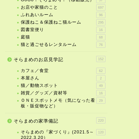
お店や家猫のこと
697
ふれあいルーム
96
保護ねこ＆保護ねこ猫ルーム
295
図書室便り
16
庭猫
68
猫と過ごせるレンタルーム
76
そらまめのお店見学記
152
カフェ／食堂
62
本屋さん
2
猫／動物スポット
49
雑貨／グッズ／資材等
16
ＯＮＥスポットメモ（気になった看
29
板・販促物など）
そらまめの家準備記
220
そらまめの『家づくり』(2021.5～
120
2022.3.20）