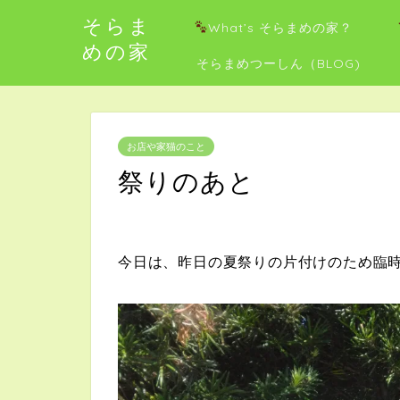
そらま
What’s そらまめの家？
めの家
そらまめつーしん（BLOG)
お店や家猫のこと
祭りのあと
今日は、昨日の夏祭りの片付けのため臨時休