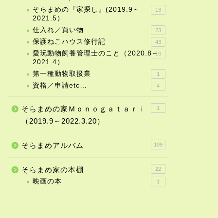
そらまめの『家探し』(2019.9～
13
2021.5）
仕入れ／買い物
23
保護ねこハウス修行記
43
愛玩動物飼養管理士のこと（2020.8～
16
2021.4）
第一種動物取扱業
1
資格／申請etc…
4
そらまめの家Ｍｏｎｏｇａｔａｒｉ
1
（2019.9～2022.3.20）
そらまめアルバム
109
そらまめ家の本棚
22
映画の本
1