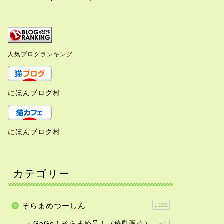
人気ブログランキング
にほんブログ村
にほんブログ村
カテゴリー
そらまめつーしん
1,292
GoGo！そらまめ号！（移動販売）
57