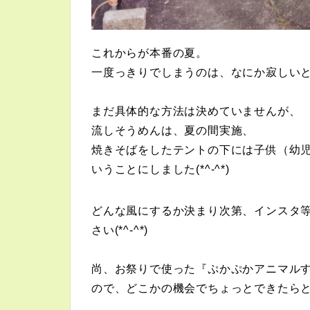
これからが本番の夏。
一度っきりでしまうのは、なにか寂しい
まだ具体的な方法は決めていませんが、
流しそうめんは、夏の間実施、
焼きそばをしたテントの下には
子供（幼
いうことにしました(*^-^*)
どんな風にするか決まり次第、インスタ
さい(*^-^*)
尚、お祭りで使った『ぷかぷかアニマル
ので、どこかの機会でちょっとできたらと思っ