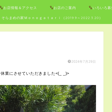
お店情報＆アクセス
お店のご案内
いろいろ募
そらまめの家Ｍｏｎｏｇａｔａｒｉ（2019.9～2022.3.20）
2024年7月29日
業にさせていただきました<(_ _)>