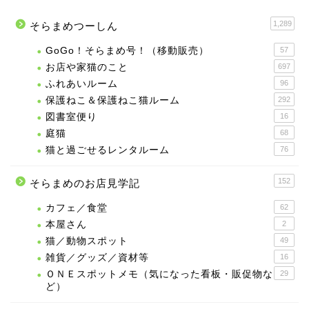
1,289
そらまめつーしん
GoGo！そらまめ号！（移動販売）
57
お店や家猫のこと
697
ふれあいルーム
96
保護ねこ＆保護ねこ猫ルーム
292
図書室便り
16
庭猫
68
猫と過ごせるレンタルーム
76
152
そらまめのお店見学記
カフェ／食堂
62
本屋さん
2
猫／動物スポット
49
雑貨／グッズ／資材等
16
ＯＮＥスポットメモ（気になった看板・販促物な
29
ど）