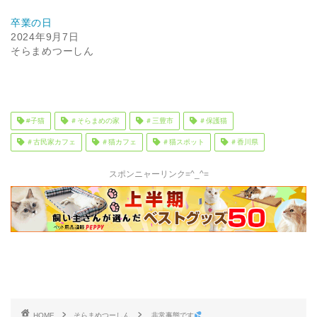
卒業の日
2024年9月7日
そらまめつーしん
#子猫
＃そらまめの家
＃三豊市
＃保護猫
＃古民家カフェ
＃猫カフェ
＃猫スポット
＃香川県
スポンニャーリンク=^_^=
HOME
そらまめつーしん
非常事態です