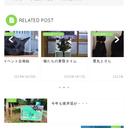
RELATED POST
や家猫のこと
そらまめつーしん
お店や家猫のこと
周年イベント企画始
猫たちの黄昏タイム
墨丸とそら
！？
2025年1月20日
2023年1月17日
2022年9
今年も彼岸花が・・・