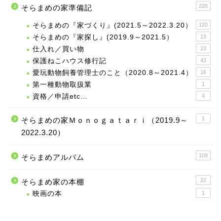
220
そらまめの家準備記
そらまめの『家づくり』(2021.5～2022.3.20）
120
そらまめの『家探し』(2019.9～2021.5）
13
仕入れ／買い物
23
保護ねこハウス修行記
43
愛玩動物飼養管理士のこと（2020.8～2021.4）
16
第一種動物取扱業
1
資格／申請etc…
4
1
そらまめの家Ｍｏｎｏｇａｔａｒｉ（2019.9～
2022.3.20）
109
そらまめアルバム
22
そらまめ家の本棚
映画の本
1