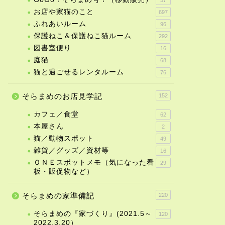
お店や家猫のこと
697
ふれあいルーム
96
保護ねこ＆保護ねこ猫ルーム
292
図書室便り
16
庭猫
68
猫と過ごせるレンタルーム
76
そらまめのお店見学記
152
カフェ／食堂
62
本屋さん
2
猫／動物スポット
49
雑貨／グッズ／資材等
16
ＯＮＥスポットメモ（気になった看
29
板・販促物など）
そらまめの家準備記
220
店や家猫のこと
お店や家猫のこと
そらまめの『家づくり』(2021.5～
120
2022.3.20）