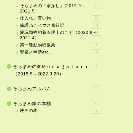
そらまめの『家探し』(2019.9～
13
2021.5）
仕入れ／買い物
23
フェでのお仕事やご休憩に
わざわざ・・・
保護ねこハウス修行記
43
^_^=
愛玩動物飼養管理士のこと（2020.8～
16
2021.4）
2026年2月15日
2023年9月25
第一種動物取扱業
1
資格／申請etc…
4
そらまめの家Ｍｏｎｏｇａｔａｒｉ
1
（2019.9～2022.3.20）
そらまめアルバム
109
そらまめ家の本棚
22
映画の本
1