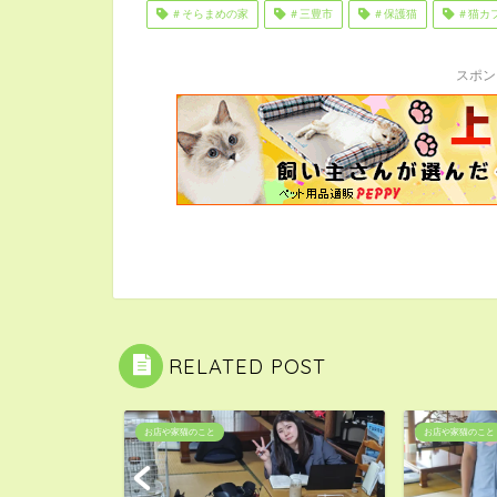
＃そらまめの家
＃三豊市
＃保護猫
＃猫カ
スポン
RELATED POST
お店や家猫のこと
お店や家猫のこと