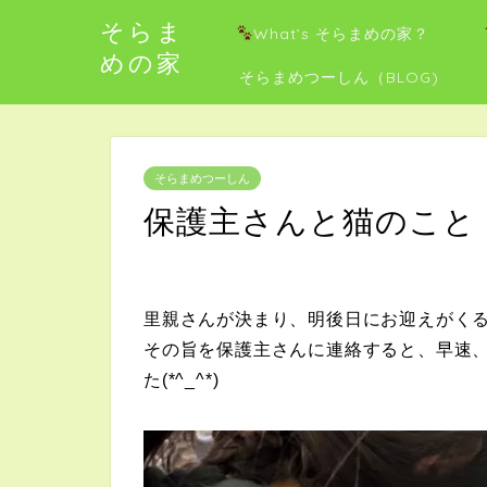
そらま
What’s そらまめの家？
めの家
そらまめつーしん（BLOG)
そらまめつーしん
保護主さんと猫のこと
里親さんが決まり、明後日にお迎えがく
その旨を保護主さんに連絡すると、早速
た(*^_^*)