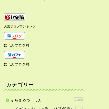
人気ブログランキング
にほんブログ村
にほんブログ村
カテゴリー
そらまめつーしん
1,289
GoGo！そらまめ号！（移動販売）
57