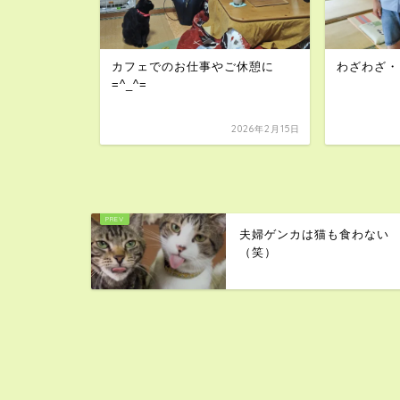
！
カフェでのお仕事やご休憩に
わざわざ・
=^_^=
2024年11月19日
2026年2月15日
夫婦ゲンカは猫も食わない
（笑）