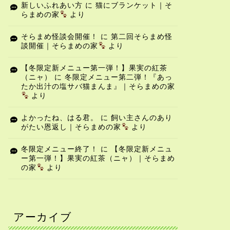
新しいふれあい方
に
猫にブランケット｜そ
らまめの家
より
そらまめ怪談会開催！
に
第二回そらまめ怪
談開催｜そらまめの家
より
【冬限定新メニュー第一弾！】果実の紅茶
（ニャ）
に
冬限定メニュー第二弾！『あっ
たか出汁の塩サバ猫まんま』｜そらまめの家
より
よかったね、はる君。
に
飼い主さんのあり
がたい恩返し｜そらまめの家
より
冬限定メニュー終了！
に
【冬限定新メニュ
ー第一弾！】果実の紅茶（ニャ）｜そらまめ
の家
より
アーカイブ