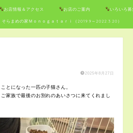
お店情報＆アクセス
お店のご案内
いろいろ募
そらまめの家Ｍｏｎｏｇａｔａｒｉ（2019.9～2022.3.20）
2025年8月27日
ることになった一匹の子猫さん。
、ご家族で最後のお別れのあいさつに来てくれまし