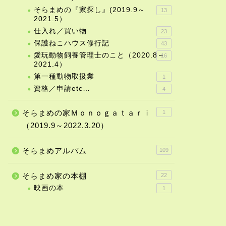
そらまめの『家探し』(2019.9～
13
2021.5）
仕入れ／買い物
23
保護ねこハウス修行記
43
愛玩動物飼養管理士のこと（2020.8～
16
2021.4）
第一種動物取扱業
1
資格／申請etc…
4
そらまめの家Ｍｏｎｏｇａｔａｒｉ
1
（2019.9～2022.3.20）
そらまめアルバム
109
そらまめ家の本棚
22
映画の本
1