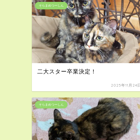
そらまめつーしん
二大スター卒業決定！
2025年11月24
そらまめつーしん