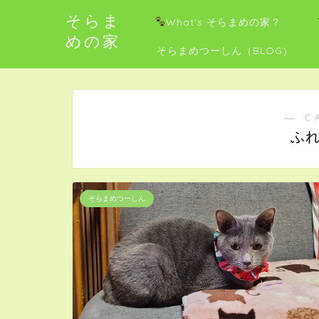
そらま
What’s そらまめの家？
めの家
そらまめつーしん（BLOG)
― C
ふ
そらまめつーしん