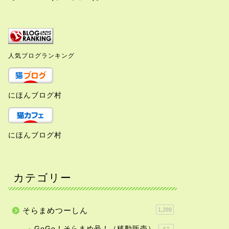
人気ブログランキング
にほんブログ村
にほんブログ村
カテゴリー
そらまめつーしん
1,289
GoGo！そらまめ号！（移動販売）
57