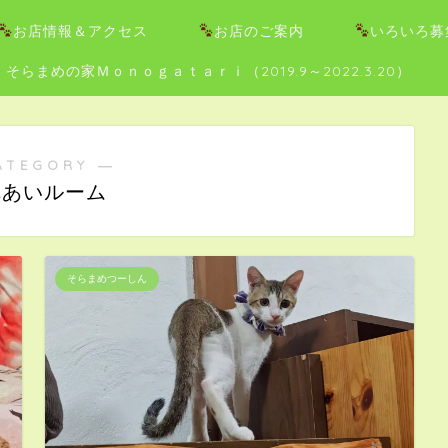
お店情報＆アクセス
お店のご案内
いろいろ募
そらまめの家Ｍｏｎｏｇａｔａｒｉ（2019.9～2022.3.20）
ATEGORY ―
れあいルーム
そらまめつーしん