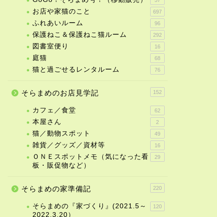
お店や家猫のこと
697
ふれあいルーム
96
保護ねこ＆保護ねこ猫ルーム
292
図書室便り
16
庭猫
68
猫と過ごせるレンタルーム
76
そらまめのお店見学記
152
カフェ／食堂
62
本屋さん
2
猫／動物スポット
49
雑貨／グッズ／資材等
16
ＯＮＥスポットメモ（気になった看
29
板・販促物など）
そらまめの家準備記
220
そらまめの『家づくり』(2021.5～
120
2022.3.20）