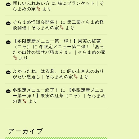
新しいふれあい方
に
猫にブランケット｜そ
らまめの家
より
そらまめ怪談会開催！
に
第二回そらまめ怪
談開催｜そらまめの家
より
【冬限定新メニュー第一弾！】果実の紅茶
（ニャ）
に
冬限定メニュー第二弾！『あっ
たか出汁の塩サバ猫まんま』｜そらまめの家
より
よかったね、はる君。
に
飼い主さんのあり
がたい恩返し｜そらまめの家
より
冬限定メニュー終了！
に
【冬限定新メニュ
ー第一弾！】果実の紅茶（ニャ）｜そらまめ
の家
より
アーカイブ