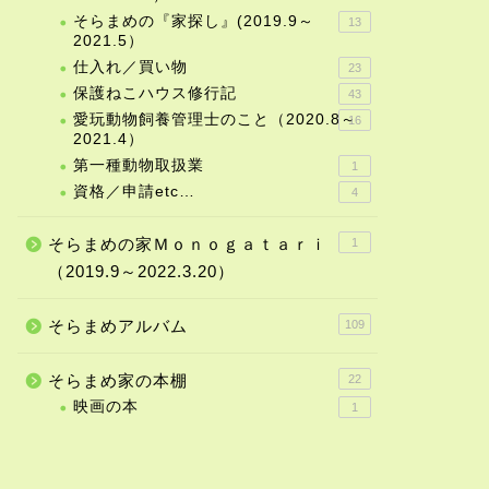
そらまめの『家探し』(2019.9～
13
2021.5）
仕入れ／買い物
23
保護ねこハウス修行記
43
愛玩動物飼養管理士のこと（2020.8～
16
2021.4）
第一種動物取扱業
1
資格／申請etc…
4
そらまめの家Ｍｏｎｏｇａｔａｒｉ
1
（2019.9～2022.3.20）
そらまめアルバム
109
そらまめ家の本棚
22
映画の本
1