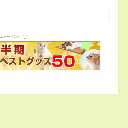
ニャーリンク=^_^=