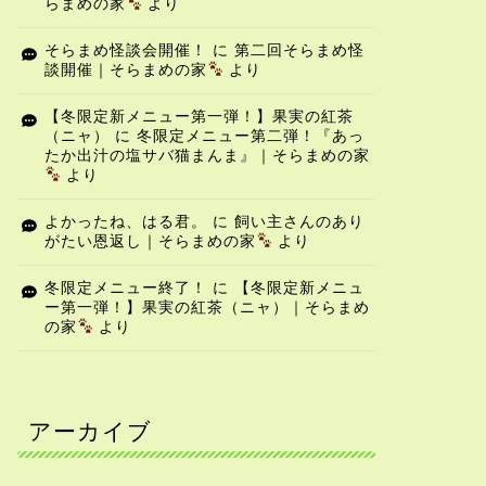
らまめの家
より
そらまめ怪談会開催！
に
第二回そらまめ怪
談開催｜そらまめの家
より
【冬限定新メニュー第一弾！】果実の紅茶
（ニャ）
に
冬限定メニュー第二弾！『あっ
たか出汁の塩サバ猫まんま』｜そらまめの家
より
よかったね、はる君。
に
飼い主さんのあり
がたい恩返し｜そらまめの家
より
冬限定メニュー終了！
に
【冬限定新メニュ
ー第一弾！】果実の紅茶（ニャ）｜そらまめ
の家
より
アーカイブ