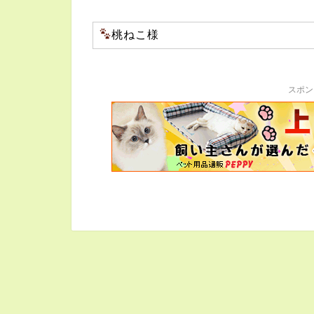
桃ねこ様
スポン