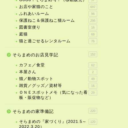
お店や家猫のこと
697
ふれあいルーム
96
保護ねこ＆保護ねこ猫ルーム
295
図書室便り
16
庭猫
68
猫と過ごせるレンタルーム
76
そらまめのお店見学記
152
カフェ／食堂
62
本屋さん
2
猫／動物スポット
49
雑貨／グッズ／資材等
16
ＯＮＥスポットメモ（気になった看
29
板・販促物など）
そらまめの家準備記
220
そらまめの『家づくり』(2021.5～
120
2022.3.20）