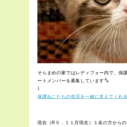
そらまめの家ではレディフォー内で、保
ートメンバーを募集しています
⇩
保護ねこたちの生活を一緒に支えてくれ
現在（R５．１１月現在）
１名
の方からの