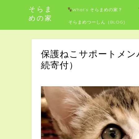
そらま
What’s そらまめの家？
めの家
そらまめつーしん（BLOG)
保護ねこサポートメン
続寄付）