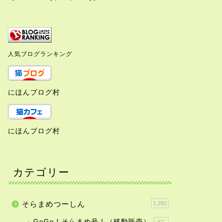
人気ブログランキング
にほんブログ村
にほんブログ村
カテゴリー
そらまめつーしん
1,292
GoGo！そらまめ号！（移動販売）
57