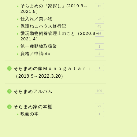
そらまめの『家探し』(2019.9～
13
2021.5）
仕入れ／買い物
23
保護ねこハウス修行記
43
愛玩動物飼養管理士のこと（2020.8～
16
2021.4）
第一種動物取扱業
1
資格／申請etc…
4
そらまめの家Ｍｏｎｏｇａｔａｒｉ
1
（2019.9～2022.3.20）
そらまめアルバム
109
そらまめ家の本棚
22
映画の本
1