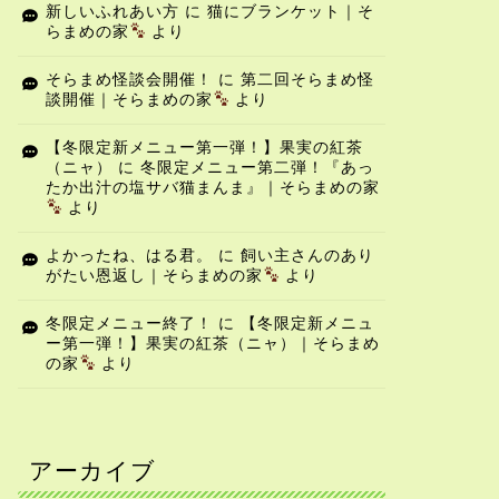
新しいふれあい方
に
猫にブランケット｜そ
らまめの家
より
そらまめ怪談会開催！
に
第二回そらまめ怪
談開催｜そらまめの家
より
【冬限定新メニュー第一弾！】果実の紅茶
（ニャ）
に
冬限定メニュー第二弾！『あっ
たか出汁の塩サバ猫まんま』｜そらまめの家
より
よかったね、はる君。
に
飼い主さんのあり
がたい恩返し｜そらまめの家
より
冬限定メニュー終了！
に
【冬限定新メニュ
ー第一弾！】果実の紅茶（ニャ）｜そらまめ
の家
より
アーカイブ