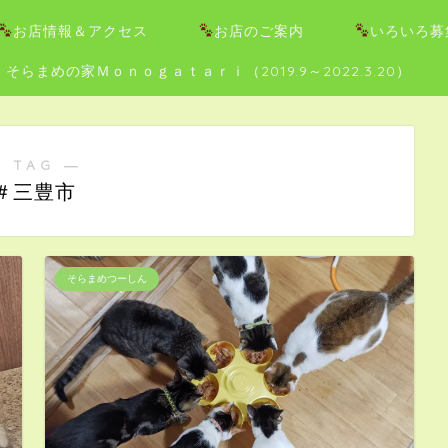
お店情報＆アクセス
お店のご案内
いろいろ募
そらまめの家Ｍｏｎｏｇａｔａｒｉ（2019.9～2022.3.20）
 TAG ―
＃三豊市
そらまめつーしん