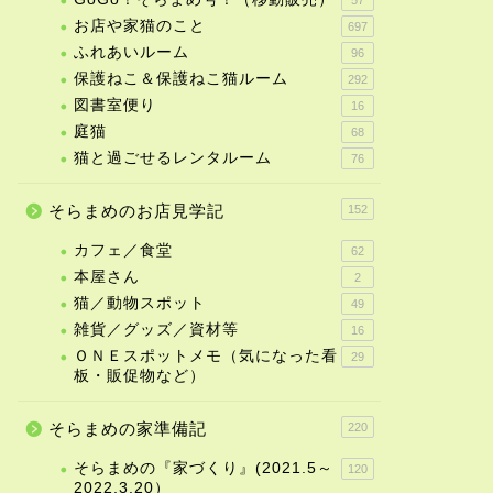
お店や家猫のこと
697
ふれあいルーム
96
保護ねこ＆保護ねこ猫ルーム
292
図書室便り
16
庭猫
68
猫と過ごせるレンタルーム
76
そらまめのお店見学記
152
カフェ／食堂
62
本屋さん
2
猫／動物スポット
49
雑貨／グッズ／資材等
16
ＯＮＥスポットメモ（気になった看
29
板・販促物など）
そらまめの家準備記
220
そらまめの『家づくり』(2021.5～
120
2022.3.20）