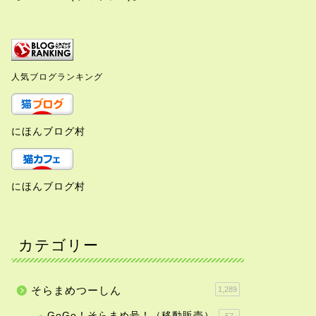
人気ブログランキング
にほんブログ村
にほんブログ村
カテゴリー
そらまめつーしん
1,289
GoGo！そらまめ号！（移動販売）
57