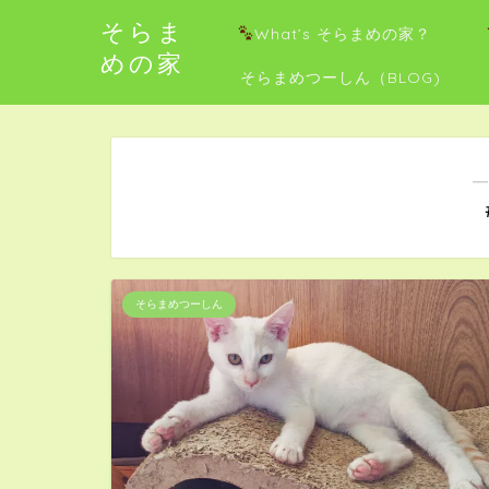
そらま
What’s そらまめの家？
めの家
そらまめつーしん（BLOG)
―
そらまめつーしん