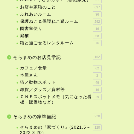
お店や家猫のこと
697
ふれあいルーム
96
保護ねこ＆保護ねこ猫ルーム
292
図書室便り
16
イン看板製作開始！
庭猫
68
猫と過ごせるレンタルーム
76
2022年2月14日
そらまめのお店見学記
152
カフェ／食堂
62
本屋さん
2
猫／動物スポット
49
雑貨／グッズ／資材等
16
ＯＮＥスポットメモ（気になった看
29
板・販促物など）
そらまめの家準備記
220
そらまめの『家づくり』(2021.5～
120
2022.3.20）