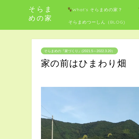
そらま
What’s そらまめの家？
めの家
そらまめつーしん（BLOG)
そらまめの『家づくり』(2021.5～2022.3.20）
家の前はひまわり畑