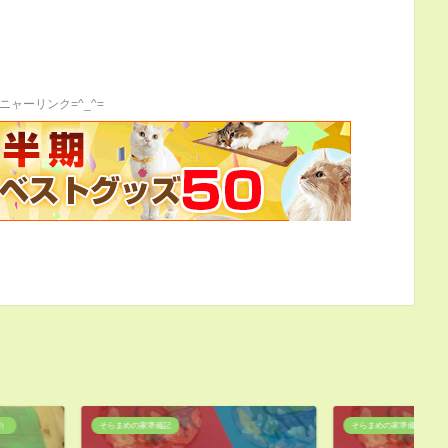
ニャーリンク=^_^=
記
そらまめの家準備記
そ