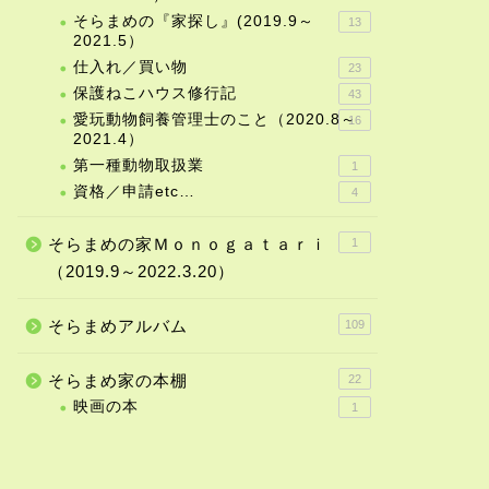
そらまめの『家探し』(2019.9～
13
2021.5）
仕入れ／買い物
23
保護ねこハウス修行記
43
愛玩動物飼養管理士のこと（2020.8～
16
2021.4）
第一種動物取扱業
1
資格／申請etc…
4
そらまめの家Ｍｏｎｏｇａｔａｒｉ
1
（2019.9～2022.3.20）
そらまめアルバム
109
そらまめ家の本棚
22
映画の本
1