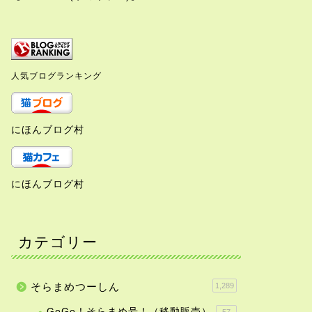
人気ブログランキング
にほんブログ村
にほんブログ村
カテゴリー
そらまめつーしん
1,289
らまめの『家づくり』(2021.5～2022.3.20）
GoGo！そらまめ号！（移動販売）
57