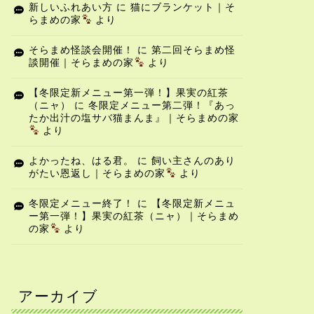
新しいふれあい方
に
猫にブランケット｜そ
らまめの家
より
そらまめ怪談会開催！
に
第二回そらまめ怪
談開催｜そらまめの家
より
【冬限定新メニュー第一弾！】果実の紅茶
（ニャ）
に
冬限定メニュー第二弾！『あっ
たか出汁の塩サバ猫まんま』｜そらまめの家
より
よかったね、はる君。
に
飼い主さんのあり
がたい恩返し｜そらまめの家
より
冬限定メニュー終了！
に
【冬限定新メニュ
ー第一弾！】果実の紅茶（ニャ）｜そらまめ
の家
より
アーカイブ