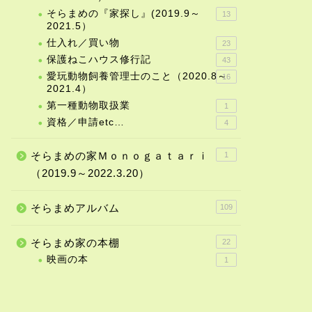
そらまめの『家探し』(2019.9～
13
2021.5）
仕入れ／買い物
23
保護ねこハウス修行記
43
愛玩動物飼養管理士のこと（2020.8～
16
2021.4）
第一種動物取扱業
1
資格／申請etc…
4
そらまめの家Ｍｏｎｏｇａｔａｒｉ
1
（2019.9～2022.3.20）
そらまめアルバム
109
そらまめ家の本棚
22
映画の本
1