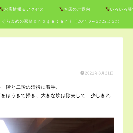
お店情報＆アクセス
お店のご案内
いろいろ募
そらまめの家Ｍｏｎｏｇａｔａｒｉ（2019.9～2022.3.20）
2021年8月21日
の一階と二階の清掃に着手。
床をほうきで掃き、大きな埃は除去して、少しきれ