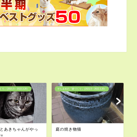
(2021.5～2022.3.20）
そらまめの『家づくり』(2021.5～2022.3.20）
そ
とあきちゃんがやっ
庭の焼き物猫
そ
^=