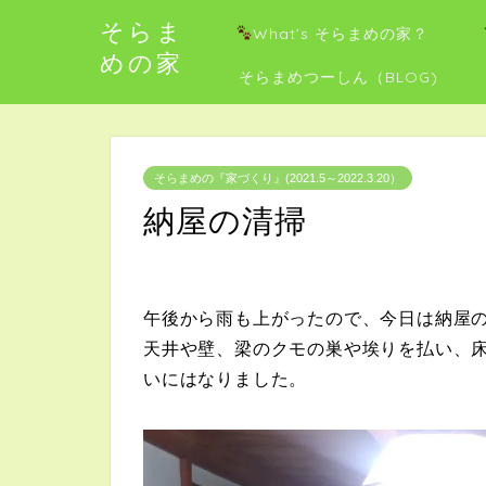
そらま
What’s そらまめの家？
めの家
そらまめつーしん（BLOG)
そらまめの『家づくり』(2021.5～2022.3.20）
納屋の清掃
午後から雨も上がったので、今日は納屋
天井や壁、梁のクモの巣や埃りを払い、
いにはなりました。