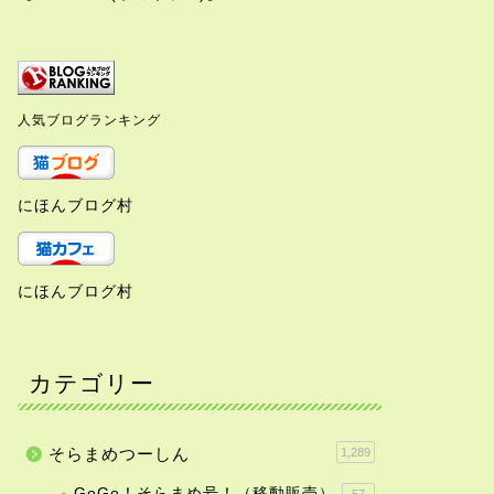
人気ブログランキング
にほんブログ村
にほんブログ村
カテゴリー
そらまめつーしん
1,289
GoGo！そらまめ号！（移動販売）
57