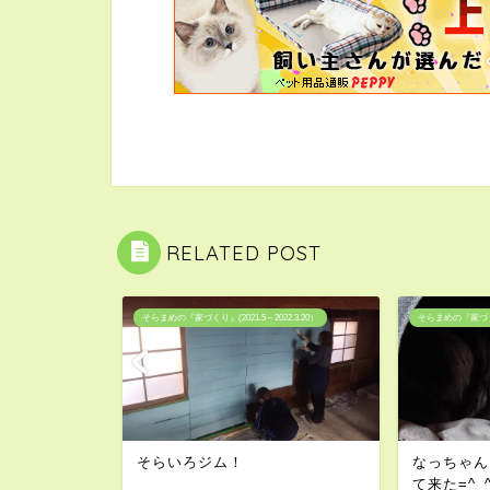
RELATED POST
2.3.20）
そらまめの『家づくり』(2021.5～2022.3.20）
そらまめの『家づくり』
そらいろジム！
なっちゃん
て来た=^_