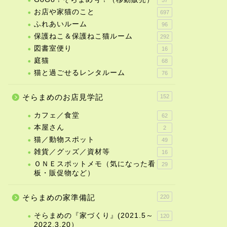
お店や家猫のこと
697
ふれあいルーム
96
保護ねこ＆保護ねこ猫ルーム
292
図書室便り
16
庭猫
68
猫と過ごせるレンタルーム
76
そらまめのお店見学記
152
カフェ／食堂
62
本屋さん
2
猫／動物スポット
49
雑貨／グッズ／資材等
16
ＯＮＥスポットメモ（気になった看
29
板・販促物など）
そらまめの家準備記
220
そらまめの『家づくり』(2021.5～
120
2022.3.20）