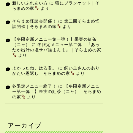
新しいふれあい方
に
猫にブランケット｜そ
らまめの家
より
そらまめ怪談会開催！
に
第二回そらまめ怪
談開催｜そらまめの家
より
【冬限定新メニュー第一弾！】果実の紅茶
（ニャ）
に
冬限定メニュー第二弾！『あっ
たか出汁の塩サバ猫まんま』｜そらまめの家
より
よかったね、はる君。
に
飼い主さんのあり
がたい恩返し｜そらまめの家
より
冬限定メニュー終了！
に
【冬限定新メニュ
らまめの『家づくり』(2021.5～2022.3.20）
そらまめの『家づくり』(2021.5～2022.3.20）
ー第一弾！】果実の紅茶（ニャ）｜そらまめ
の家
より
アーカイブ
らいろジム！
なっちゃんとあきちゃんがやっ
て来た=^_^=