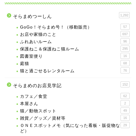
1,292
そらまめつーしん
GoGo！そらまめ号！（移動販売）
57
お店や家猫のこと
697
ふれあいルーム
96
保護ねこ＆保護ねこ猫ルーム
295
図書室便り
16
庭猫
68
猫と過ごせるレンタルーム
76
152
そらまめのお店見学記
カフェ／食堂
62
本屋さん
2
猫／動物スポット
49
雑貨／グッズ／資材等
16
ＯＮＥスポットメモ（気になった看板・販促物な
29
ど）