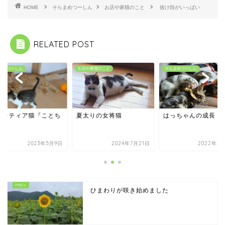
HOME
そらまめつーしん
お店や家猫のこと
抜け殻がいっぱい
RELATED POST
まめつーしん
お店や家猫のこと
そらまめつーしん
ランティア猫『ことち
夏太りの女将猫
はっちゃんの成長
ん』
2023年5月9日
2024年7月21日
2022年7月
ひまわりが咲き始めました