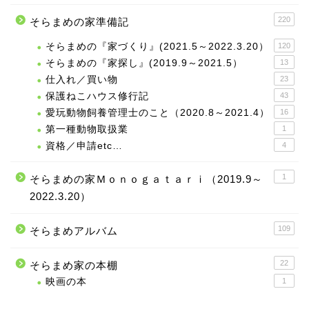
220
そらまめの家準備記
そらまめの『家づくり』(2021.5～2022.3.20）
120
そらまめの『家探し』(2019.9～2021.5）
13
仕入れ／買い物
23
保護ねこハウス修行記
43
愛玩動物飼養管理士のこと（2020.8～2021.4）
16
第一種動物取扱業
1
資格／申請etc…
4
1
そらまめの家Ｍｏｎｏｇａｔａｒｉ（2019.9～
2022.3.20）
109
そらまめアルバム
22
そらまめ家の本棚
映画の本
1