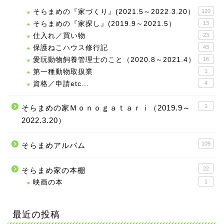
そらまめの『家づくり』(2021.5～2022.3.20）
120
そらまめの『家探し』(2019.9～2021.5）
13
仕入れ／買い物
23
保護ねこハウス修行記
43
愛玩動物飼養管理士のこと（2020.8～2021.4）
16
第一種動物取扱業
1
資格／申請etc…
4
1
そらまめの家Ｍｏｎｏｇａｔａｒｉ（2019.9～
2022.3.20）
109
そらまめアルバム
22
そらまめ家の本棚
映画の本
1
最近の投稿