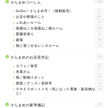
1,289
そらまめつーしん
GoGo！そらまめ号！（移動販売）
57
お店や家猫のこと
697
ふれあいルーム
96
保護ねこ＆保護ねこ猫ルーム
292
図書室便り
16
庭猫
68
猫と過ごせるレンタルーム
76
152
そらまめのお店見学記
カフェ／食堂
62
本屋さん
2
猫／動物スポット
49
雑貨／グッズ／資材等
16
ＯＮＥスポットメモ（気になった看板・販促物な
29
ど）
220
そらまめの家準備記