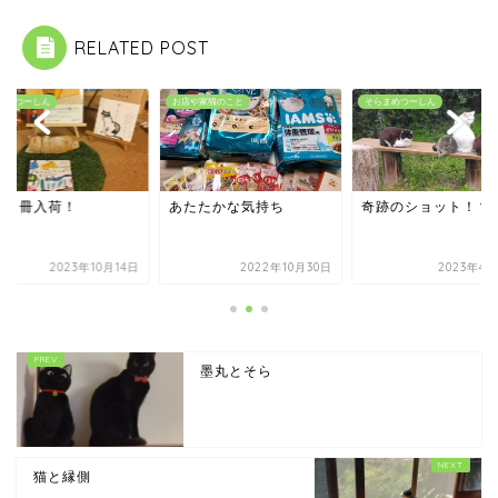
RELATED POST
まめつーしん
お店や家猫のこと
そらまめつーしん
本４冊入荷！
あたたかな気持ち
奇跡のショット！？
2023年10月14日
2022年10月30日
2023年4月
墨丸とそら
猫と縁側