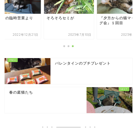
回目の臨時営業より
そろそろセミが
『夕方からの猫マッ
グ会』１回目
2022年12月21日
2025年7月10日
2023年7
バレンタインのプチプレゼント
春の庭猫たち