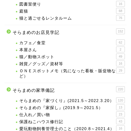
図書室便り
16
庭猫
68
猫と過ごせるレンタルーム
76
152
そらまめのお店見学記
カフェ／食堂
62
本屋さん
2
猫／動物スポット
49
雑貨／グッズ／資材等
16
ＯＮＥスポットメモ（気になった看板・販促物な
29
ど）
220
そらまめの家準備記
そらまめの『家づくり』(2021.5～2022.3.20）
120
そらまめの『家探し』(2019.9～2021.5）
13
仕入れ／買い物
23
保護ねこハウス修行記
43
愛玩動物飼養管理士のこと（2020.8～2021.4）
16