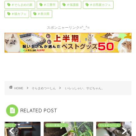
＃そらまめの家
＃三豊市
＃保護猫
＃古民家カフェ
＃猫カフェ
＃香川県
スポンニャーリンク=^_^=
HOME
そらまめつーしん
いらっしゃい、サビちゃん。
RELATED POST
や家猫のこと
お店や家猫のこと
そらまめつーしん