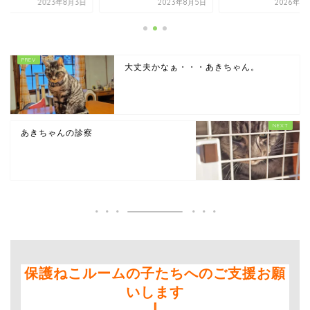
2023年8月3日
2023年8月5日
2026年3
大丈夫かなぁ・・・あきちゃん。
あきちゃんの診察
保護ねこルームの子たちへのご支援お願
いします
⇩