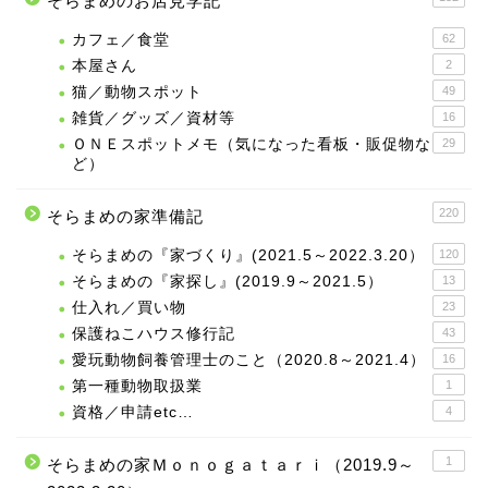
そらまめのお店見学記
カフェ／食堂
62
本屋さん
2
猫／動物スポット
49
雑貨／グッズ／資材等
16
ＯＮＥスポットメモ（気になった看板・販促物な
29
ど）
220
そらまめの家準備記
そらまめの『家づくり』(2021.5～2022.3.20）
120
そらまめの『家探し』(2019.9～2021.5）
13
仕入れ／買い物
23
保護ねこハウス修行記
43
愛玩動物飼養管理士のこと（2020.8～2021.4）
16
第一種動物取扱業
1
資格／申請etc…
4
1
そらまめの家Ｍｏｎｏｇａｔａｒｉ（2019.9～