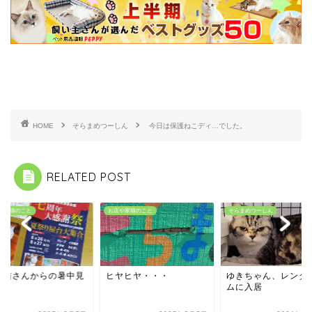
HOME
そらまめつーしん
今日は保護ねこディ…でした。
RELATED POST
や家猫のこと
お店や家猫のこと
そらまめつーしん
め猫さんからの暑中見
ヒヤヒヤ・・・
ゆきちゃん、レンタ
い
ムに入居