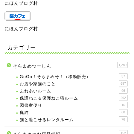
にほんブログ村
にほんブログ村
カテゴリー
1,289
そらまめつーしん
GoGo！そらまめ号！（移動販売）
57
お店や家猫のこと
697
ふれあいルーム
96
保護ねこ＆保護ねこ猫ルーム
292
図書室便り
16
庭猫
68
猫と過ごせるレンタルーム
76
152