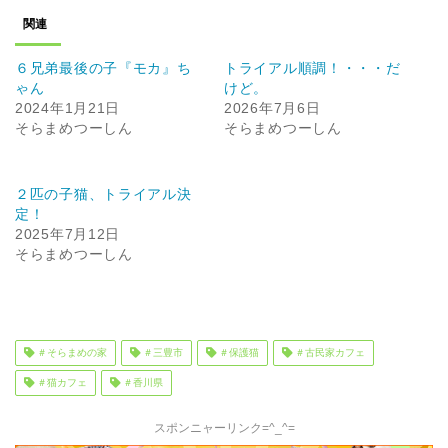
関連
６兄弟最後の子『モカ』ち
トライアル順調！・・・だ
ゃん
けど。
2024年1月21日
2026年7月6日
そらまめつーしん
そらまめつーしん
２匹の子猫、トライアル決
定！
2025年7月12日
そらまめつーしん
＃そらまめの家
＃三豊市
＃保護猫
＃古民家カフェ
＃猫カフェ
＃香川県
スポンニャーリンク=^_^=