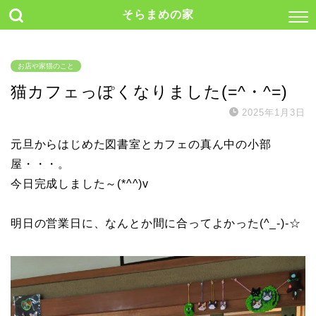
そらまめの家
お店や家猫のこと
猫カフェっぽくなりました(=^・^=)
2025年1月3日
元旦からはじめた図書室とカフェの真ん中の小部
屋・・・。
今日完成しました～(*^^)v
明日の営業日に、なんとか間に合ってよかった(^_-)-☆