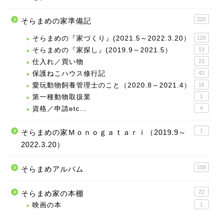
220
そらまめの家準備記
そらまめの『家づくり』(2021.5～2022.3.20）
120
そらまめの『家探し』(2019.9～2021.5）
13
仕入れ／買い物
23
保護ねこハウス修行記
43
愛玩動物飼養管理士のこと（2020.8～2021.4）
16
第一種動物取扱業
1
資格／申請etc…
4
1
そらまめの家Ｍｏｎｏｇａｔａｒｉ（2019.9～
2022.3.20）
109
そらまめアルバム
22
そらまめ家の本棚
映画の本
1