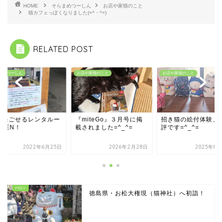
HOME
そらまめつーしん
お店や家猫のこと
猫カフェっぽくなりました(=^・^=)
RELATED POST
や家猫のこと
お店や家猫のこと
そらまめつーしん
miteGo』３月号に掲
招き猫の絵付体験、大好
猫と過ごせるレンタ
されました=^_^=
評です=^_^=
ムOPEN！
2026年2月28日
2025年8月25日
2022年6
徳島県・お松大権現（猫神社）へ初詣！