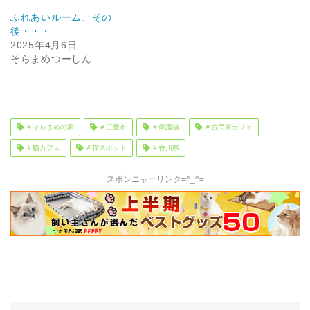
ふれあいルーム、その
後・・・
2025年4月6日
そらまめつーしん
＃そらまめの家
＃三豊市
＃保護猫
＃古民家カフェ
＃猫カフェ
＃猫スポット
＃香川県
スポンニャーリンク=^_^=