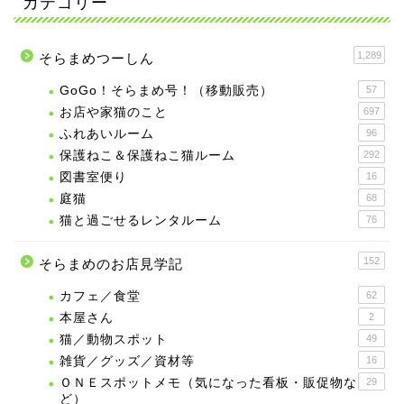
カテゴリー
1,289
そらまめつーしん
GoGo！そらまめ号！（移動販売）
57
お店や家猫のこと
697
ふれあいルーム
96
保護ねこ＆保護ねこ猫ルーム
292
図書室便り
16
庭猫
68
猫と過ごせるレンタルーム
76
152
そらまめのお店見学記
カフェ／食堂
62
本屋さん
2
猫／動物スポット
49
雑貨／グッズ／資材等
16
ＯＮＥスポットメモ（気になった看板・販促物な
29
ど）