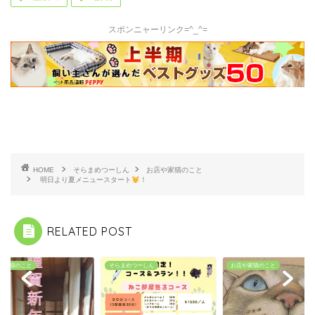
スポンニャーリンク=^_^=
HOME
そらまめつーしん
お店や家猫のこと
明日より夏メニュースタート
！
RELATED POST
や家猫のこと
そらまめつーしん
お店や家猫のこと