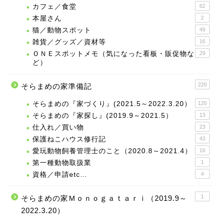
カフェ／食堂
62
本屋さん
2
猫／動物スポット
49
雑貨／グッズ／資材等
16
ＯＮＥスポットメモ（気になった看板・販促物な
29
ど）
220
そらまめの家準備記
そらまめの『家づくり』(2021.5～2022.3.20）
120
そらまめの『家探し』(2019.9～2021.5）
13
仕入れ／買い物
23
保護ねこハウス修行記
43
愛玩動物飼養管理士のこと（2020.8～2021.4）
16
第一種動物取扱業
1
資格／申請etc…
4
1
そらまめの家Ｍｏｎｏｇａｔａｒｉ（2019.9～
2022.3.20）