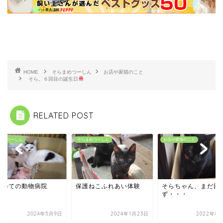
HOME
そらまめつーしん
お店や家猫のこと
そら。６回目の誕生日
RELATED POST
まめつーしん
そらまめつーしん
お店や家猫のこと
じめての動物病院
保護ねこふれあい体験
そらちゃん、まだ回
ず・・・
2024年5月9日
2024年1月23日
2022年8月