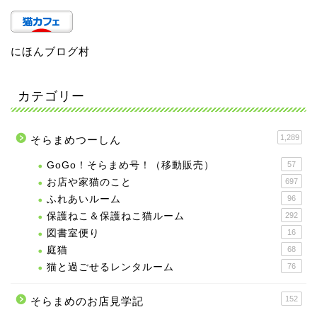
にほんブログ村
カテゴリー
1,289
そらまめつーしん
GoGo！そらまめ号！（移動販売）
57
お店や家猫のこと
697
ふれあいルーム
96
保護ねこ＆保護ねこ猫ルーム
292
図書室便り
16
庭猫
68
猫と過ごせるレンタルーム
76
152
そらまめのお店見学記