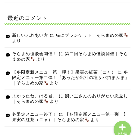
最近のコメント
新しいふれあい方
に
猫にブランケット｜そらまめの家
より
そらまめ怪談会開催！
に
第二回そらまめ怪談開催｜そら
まめの家
より
【冬限定新メニュー第一弾！】果実の紅茶（ニャ）
に
冬
限定メニュー第二弾！『あったか出汁の塩サバ猫まんま』
｜そらまめの家
より
よかったね、はる君。
に
飼い主さんのありがたい恩返し
｜そらまめの家
より
冬限定メニュー終了！
に
【冬限定新メニュー第一弾！】
果実の紅茶（ニャ）｜そらまめの家
より
MENU