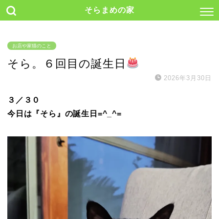
そらまめの家
お店や家猫のこと
そら。６回目の誕生日
2026年3月30日
３／３０
今日は『そら』の誕生日=^_^=