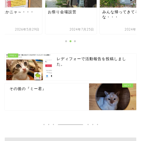
祭り会場設営
みんな帰ってきてるか
大丈夫かニャ～・・
な・・・
2024年7月25日
2024年8月13日
2026年5月
レディフォーで活動報告を投稿しまし
た。
その後の『ミー君』