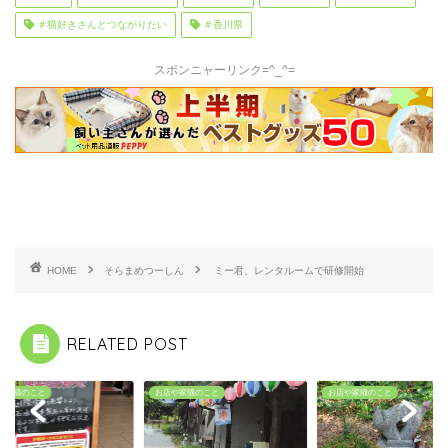
＃猫好きさんとつながりたい
＃香川県
スポンニャーリンク=^_^=
HOME
そらまめつーしん
ミー君、レンタルームで研修開始
RELATED POST
や家猫のこと
お店や家猫のこと
お店や家猫のこと