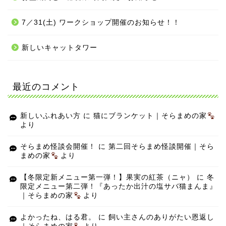
7／31(土) ワークショップ開催のお知らせ！！
新しいキャットタワー
最近のコメント
新しいふれあい方
に
猫にブランケット｜そらまめの家
より
そらまめ怪談会開催！
に
第二回そらまめ怪談開催｜そら
まめの家
より
【冬限定新メニュー第一弾！】果実の紅茶（ニャ）
に
冬
限定メニュー第二弾！『あったか出汁の塩サバ猫まんま』
｜そらまめの家
より
よかったね、はる君。
に
飼い主さんのありがたい恩返し