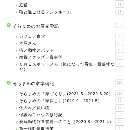
庭猫
68
猫と過ごせるレンタルーム
76
152
そらまめのお店見学記
カフェ／食堂
62
本屋さん
2
猫／動物スポット
49
雑貨／グッズ／資材等
16
ＯＮＥスポットメモ（気になった看板・販促物な
29
ど）
220
そらまめの家準備記
そらまめの『家づくり』(2021.5～2022.3.20）
120
そらまめの『家探し』(2019.9～2021.5）
13
仕入れ／買い物
23
保護ねこハウス修行記
43
愛玩動物飼養管理士のこと（2020.8～2021.4）
16
第一種動物取扱業
1