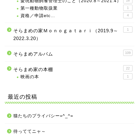
愛玩動物飼養管理士のこと（2020.8～2021.4）
16
第一種動物取扱業
1
資格／申請etc…
4
1
そらまめの家Ｍｏｎｏｇａｔａｒｉ（2019.9～
2022.3.20）
109
そらまめアルバム
22
そらまめ家の本棚
映画の本
1
最近の投稿
猫たちのプライバシー=^_^=
待っててニャ～