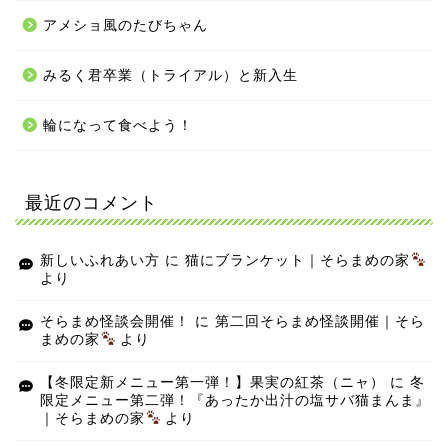
アメショ風のたびちゃん
みるく君卒業（トライアル）と新入生
輪になって食べよう！
最近のコメント
新しいふれあい方
に
猫にブランケット｜そらまめの家
より
そらまめ怪談会開催！
に
第二回そらまめ怪談開催｜そら
まめの家
より
【冬限定新メニュー第一弾！】果実の紅茶（ニャ）
に
冬
限定メニュー第二弾！『あったか出汁の塩サバ猫まんま』
｜そらまめの家
より