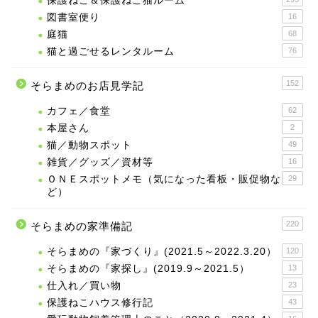
保護ねこ＆保護ねこ猫ルーム
図書室便り
16
庭猫
68
猫と過ごせるレンタルーム
76
152
そらまめのお店見学記
カフェ／食堂
62
本屋さん
2
猫／動物スポット
49
雑貨／グッズ／資材等
16
ＯＮＥスポットメモ（気になった看板・販促物な
29
ど）
220
そらまめの家準備記
そらまめの『家づくり』(2021.5～2022.3.20）
120
そらまめの『家探し』(2019.9～2021.5）
13
仕入れ／買い物
23
保護ねこハウス修行記
43