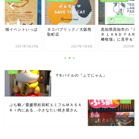
まめのお店見学記
そらまめのお店見学記
そらまめのお店見学記
コパブリック／大阪熊
高知県高知市の『ＤＥＥ
２月は猫イベントい
町店
Ｒ ＬＡＮＤ ＦＡＲＭ 岡
い！
﨑牧場』に見学＆プ...
2021年7月4日
2020年11月5日
2021年1
Yモバイルの『ふてにゃん』
ぷち鯛／愛媛県松前町エミフルＭＡＳＡ
ＫＩ内にある、小さなたい焼き屋さん