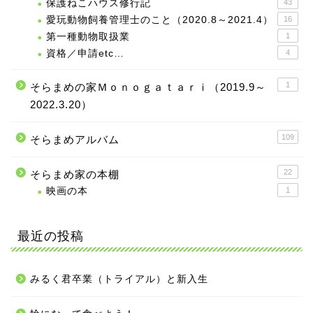
保護ねこハウス修行記
43
愛玩動物飼養管理士のこと（2020.8～2021.4）
16
第一種動物取扱業
1
資格／申請etc…
4
1
そらまめの家Ｍｏｎｏｇａｔａｒｉ（2019.9～
2022.3.20）
109
そらまめアルバム
22
そらまめ家の本棚
映画の本
1
最近の投稿
みるく君卒業（トライアル）と新入生