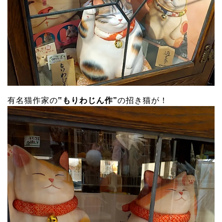
有名猫作家の
‟もりわじん作”
の招き猫が！