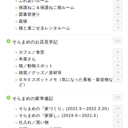
ふれあいルーム
96
保護ねこ＆保護ねこ猫ルーム
292
図書室便り
16
庭猫
68
猫と過ごせるレンタルーム
76
152
そらまめのお店見学記
カフェ／食堂
62
本屋さん
2
猫／動物スポット
49
雑貨／グッズ／資材等
16
ＯＮＥスポットメモ（気になった看板・販促物な
29
ど）
220
そらまめの家準備記
そらまめの『家づくり』(2021.5～2022.3.20）
120
そらまめの『家探し』(2019.9～2021.5）
13
仕入れ／買い物
23