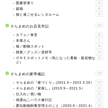
図書室便り
16
庭猫
68
猫と過ごせるレンタルーム
76
152
そらまめのお店見学記
カフェ／食堂
62
本屋さん
2
猫／動物スポット
49
雑貨／グッズ／資材等
16
ＯＮＥスポットメモ（気になった看板・販促物な
29
ど）
220
そらまめの家準備記
そらまめの『家づくり』(2021.5～2022.3.20）
120
そらまめの『家探し』(2019.9～2021.5）
13
仕入れ／買い物
23
保護ねこハウス修行記
43
愛玩動物飼養管理士のこと（2020.8～2021.4）
16