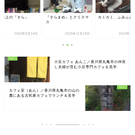
棚の上の『そら』
『そらまめ』とクリスマ
カミカミ、ふみふみ
ス
2020年5月24日
2020年12月25日
2020年7月
小豆カフェ あんこ／香川県丸亀市の仲良
し夫婦が営む小豆専門カフェを見学
カフェ安（あん）／香川県丸亀市の山の
麓にある古民家カフェでランチ＆見学