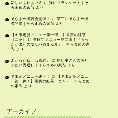
新しいふれあい方
に
猫にブランケット｜そ
らまめの家
より
そらまめ怪談会開催！
に
第二回そらまめ怪
談開催｜そらまめの家
より
【冬限定新メニュー第一弾！】果実の紅茶
（ニャ）
に
冬限定メニュー第二弾！『あっ
たか出汁の塩サバ猫まんま』｜そらまめの家
より
よかったね、はる君。
に
飼い主さんのあり
がたい恩返し｜そらまめの家
より
冬限定メニュー終了！
に
【冬限定新メニュ
ー第一弾！】果実の紅茶（ニャ）｜そらまめ
の家
より
アーカイブ