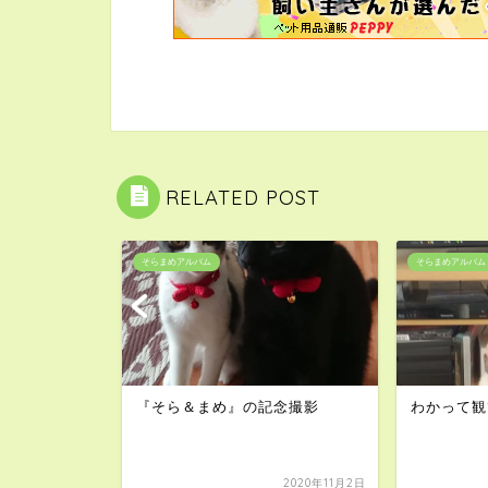
RELATED POST
そらまめアルバム
そらまめアルバム
念撮影
わかって観てるのかな？
カミカミ、
2020年11月2日
2020年7月22日