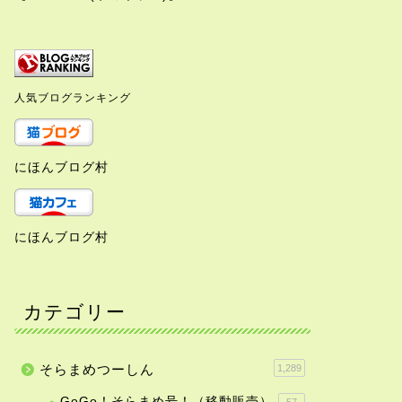
人気ブログランキング
にほんブログ村
らまめアルバム
そらまめアルバム
にほんブログ村
カテゴリー
かって観てるのかな？
カミカミ、ふみふみ
そらまめつーしん
1,289
2020年7月22日
2020年7月26
GoGo！そらまめ号！（移動販売）
57