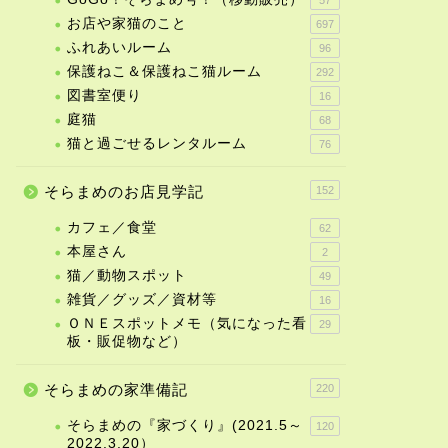
お店や家猫のこと
697
ふれあいルーム
96
保護ねこ＆保護ねこ猫ルーム
292
図書室便り
16
庭猫
68
猫と過ごせるレンタルーム
76
そらまめのお店見学記
152
カフェ／食堂
62
本屋さん
2
猫／動物スポット
49
雑貨／グッズ／資材等
16
ＯＮＥスポットメモ（気になった看
29
板・販促物など）
そらまめの家準備記
220
そらまめの『家づくり』(2021.5～
120
2022.3.20）