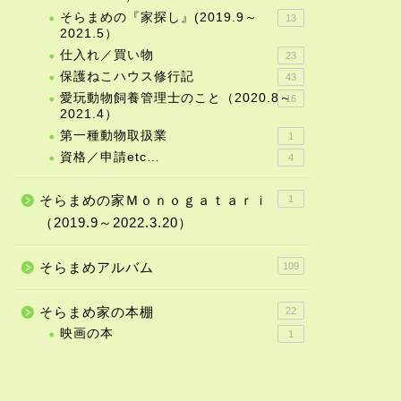
そらまめの『家探し』(2019.9～
13
2021.5）
仕入れ／買い物
23
保護ねこハウス修行記
43
愛玩動物飼養管理士のこと（2020.8～
16
2021.4）
第一種動物取扱業
1
資格／申請etc…
4
そらまめの家Ｍｏｎｏｇａｔａｒｉ
1
（2019.9～2022.3.20）
そらまめアルバム
109
そらまめ家の本棚
22
映画の本
1