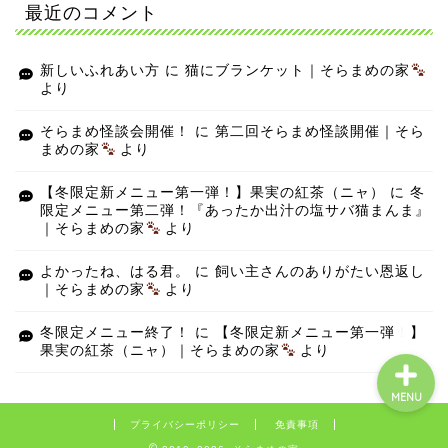
最近のコメント
新しいふれあい方
に
猫にブランケット｜そらまめの家
より
そらまめ怪談会開催！
に
第二回そらまめ怪談開催｜そら
まめの家
より
【冬限定新メニュー第一弾！】果実の紅茶（ニャ）
に
冬
限定メニュー第二弾！『あったか出汁の塩サバ猫まんま』
｜そらまめの家
より
よかったね、はる君。
に
飼い主さんのありがたい恩返し
｜そらまめの家
より
冬限定メニュー終了！
に
【冬限定新メニュー第一弾！】
果実の紅茶（ニャ）｜そらまめの家
より
MENU
プライバシーポリシー
免責事項