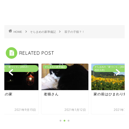
HOME
そらまめの家準備記
双子の子猫？！
RELATED POST
まめの『家づくり』(2021.5～
そらまめの家準備記
そらまめの『家づくり』(2021.5
.3.20）
2022.3.20）
暮れの家
老猫さん
家の前はひまわり畑
2021年9月15日
2021年1月12日
2021年7