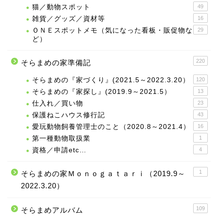
猫／動物スポット
49
雑貨／グッズ／資材等
16
ＯＮＥスポットメモ（気になった看板・販促物な
29
ど）
220
そらまめの家準備記
そらまめの『家づくり』(2021.5～2022.3.20）
120
そらまめの『家探し』(2019.9～2021.5）
13
仕入れ／買い物
23
保護ねこハウス修行記
43
愛玩動物飼養管理士のこと（2020.8～2021.4）
16
第一種動物取扱業
1
資格／申請etc…
4
1
そらまめの家Ｍｏｎｏｇａｔａｒｉ（2019.9～
2022.3.20）
109
そらまめアルバム