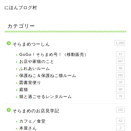
にほんブログ村
カテゴリー
1,289
そらまめつーしん
GoGo！そらまめ号！（移動販売）
57
お店や家猫のこと
697
ふれあいルーム
96
保護ねこ＆保護ねこ猫ルーム
292
図書室便り
16
庭猫
68
猫と過ごせるレンタルーム
76
152
そらまめのお店見学記
カフェ／食堂
62
本屋さん
2