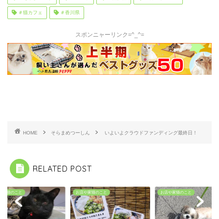
＃猫カフェ
＃香川県
スポンニャーリンク=^_^=
HOME
そらまめつーしん
いよいよクラウドファンディング最終日！
RELATED POST
や家猫のこと
お店や家猫のこと
お店や家猫のこと