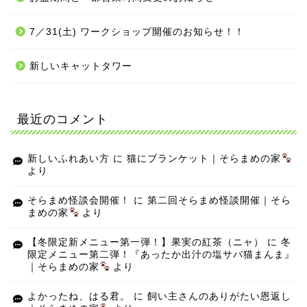
7／31(土) ワークショップ開催のお知らせ！！
新しいキャットタワー
最近のコメント
新しいふれあい方
に
猫にブランケット｜そらまめの家
より
そらまめ怪談会開催！
に
第二回そらまめ怪談開催｜そら
まめの家
より
【冬限定新メニュー第一弾！】果実の紅茶（ニャ）
に
冬
限定メニュー第二弾！『あったか出汁の塩サバ猫まんま』
｜そらまめの家
より
よかったね、はる君。
に
飼い主さんのありがたい恩返し