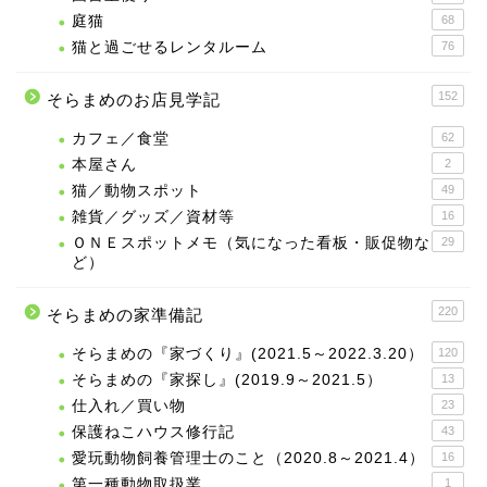
庭猫
68
猫と過ごせるレンタルーム
76
152
そらまめのお店見学記
カフェ／食堂
62
本屋さん
2
猫／動物スポット
49
雑貨／グッズ／資材等
16
ＯＮＥスポットメモ（気になった看板・販促物な
29
ど）
220
そらまめの家準備記
そらまめの『家づくり』(2021.5～2022.3.20）
120
そらまめの『家探し』(2019.9～2021.5）
13
仕入れ／買い物
23
保護ねこハウス修行記
43
愛玩動物飼養管理士のこと（2020.8～2021.4）
16
第一種動物取扱業
1