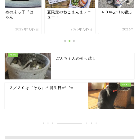
らまめの末っ子『は
夏限定のねこまんまメニ
４０年ぶりの散歩
』ちゃん
ュー！
2022年11月9日
2023年7月9日
2023年6月
ごんちゃんの引っ越し
３／３０は『そら』の誕生日=^_^=