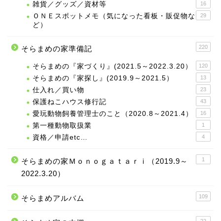
雑貨／グッズ／資材等
16
ＯＮＥスポットメモ（気になった看板・販促物な
29
ど）
220
そらまめの家準備記
そらまめの『家づくり』(2021.5～2022.3.20）
120
そらまめの『家探し』(2019.9～2021.5）
13
仕入れ／買い物
23
保護ねこハウス修行記
43
愛玩動物飼養管理士のこと（2020.8～2021.4）
16
第一種動物取扱業
1
資格／申請etc…
4
1
そらまめの家Ｍｏｎｏｇａｔａｒｉ（2019.9～
2022.3.20）
109
そらまめアルバム
22