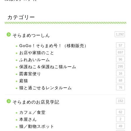
カテゴリー
1,292
そらまめつーしん
GoGo！そらまめ号！（移動販売）
57
お店や家猫のこと
697
ふれあいルーム
96
保護ねこ＆保護ねこ猫ルーム
295
図書室便り
16
庭猫
68
猫と過ごせるレンタルーム
76
152
そらまめのお店見学記
カフェ／食堂
62
本屋さん
2
猫／動物スポット
49