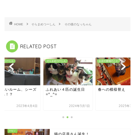
HOME
そらまめつーしん
その後のなっちゃん
RELATED POST
まめつーしん
そらまめつーしん
お店や家猫のこと
れあいルーム、シーズ
ふれあい４匹の誕生日
春への模様替え
２へ！？
=^_^=
2023年4月4日
2024年5月1日
2025年3月
猫の店員さん誕生！