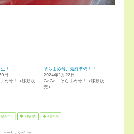
誕生！！
そらまめ号、最終準備！！
30日
2024年2月22日
らまめ号！（移動販
GoGo！そらまめ号！（移動販
売）
＃猫カフェ
＃猫雑貨
＃香川県
ニャーリンク=^_^=