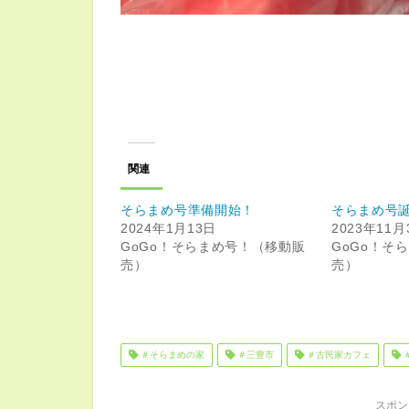
関連
そらまめ号準備開始！
そらまめ号
2024年1月13日
2023年11月
GoGo！そらまめ号！（移動販
GoGo！そ
売）
売）
＃そらまめの家
＃三豊市
＃古民家カフェ
スポン