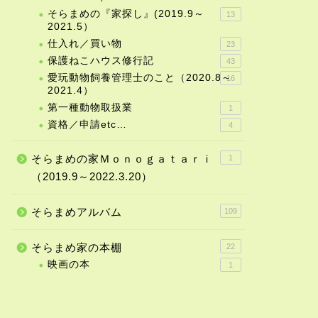
そらまめの『家探し』(2019.9～
13
2021.5）
仕入れ／買い物
23
保護ねこハウス修行記
43
愛玩動物飼養管理士のこと（2020.8～
16
2021.4）
第一種動物取扱業
1
資格／申請etc…
4
そらまめの家Ｍｏｎｏｇａｔａｒｉ
1
（2019.9～2022.3.20）
そらまめアルバム
109
そらまめ家の本棚
22
映画の本
1