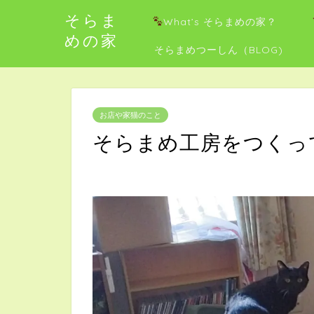
そらま
What’s そらまめの家？
めの家
そらまめつーしん（BLOG)
お店や家猫のこと
そらまめ工房をつくっ