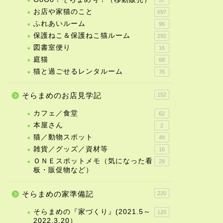
お店や家猫のこと
697
ふれあいルーム
96
保護ねこ＆保護ねこ猫ルーム
292
図書室便り
16
庭猫
68
猫と過ごせるレンタルーム
76
そらまめのお店見学記
152
カフェ／食堂
62
本屋さん
2
猫／動物スポット
49
雑貨／グッズ／資材等
16
ＯＮＥスポットメモ（気になった看
29
板・販促物など）
そらまめの家準備記
220
そらまめの『家づくり』(2021.5～
120
2022.3.20）