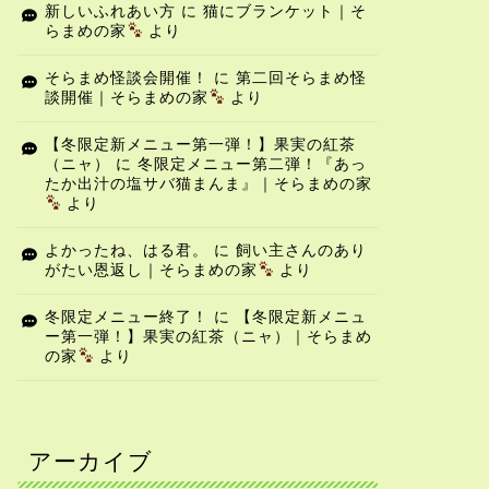
新しいふれあい方
に
猫にブランケット｜そ
らまめの家
より
そらまめ怪談会開催！
に
第二回そらまめ怪
談開催｜そらまめの家
より
【冬限定新メニュー第一弾！】果実の紅茶
（ニャ）
に
冬限定メニュー第二弾！『あっ
たか出汁の塩サバ猫まんま』｜そらまめの家
より
よかったね、はる君。
に
飼い主さんのあり
がたい恩返し｜そらまめの家
より
冬限定メニュー終了！
に
【冬限定新メニュ
ー第一弾！】果実の紅茶（ニャ）｜そらまめ
の家
より
アーカイブ