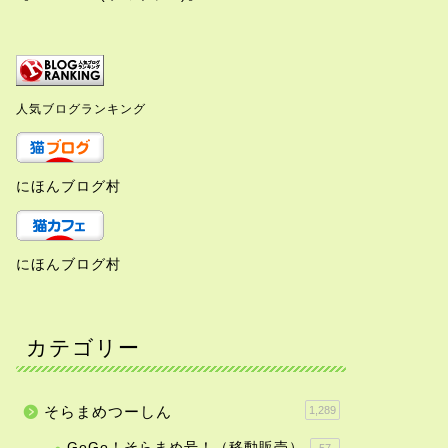
人気ブログランキング
にほんブログ村
にほんブログ村
カテゴリー
そらまめつーしん
1,289
GoGo！そらまめ号！（移動販売）
57