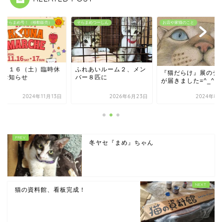
Go！そらまめ号！（移動販売）
そらまめつーしん
お店や家猫のこと
１／１６（土）臨時休
ふれあいルーム２、メン
『猫だらけ』展のチ
のお知らせ
バー８匹に
が届きました=^_^=
2024年11月13日
2026年6月23日
2024年8
冬ヤセ『まめ』ちゃん
猫の資料館、看板完成！