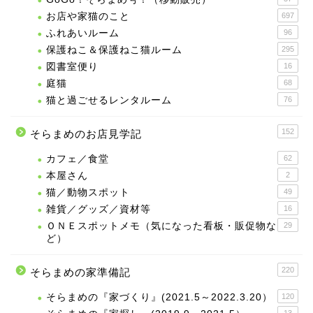
お店や家猫のこと
697
ふれあいルーム
96
保護ねこ＆保護ねこ猫ルーム
295
図書室便り
16
庭猫
68
猫と過ごせるレンタルーム
76
152
そらまめのお店見学記
カフェ／食堂
62
本屋さん
2
猫／動物スポット
49
雑貨／グッズ／資材等
16
ＯＮＥスポットメモ（気になった看板・販促物な
29
ど）
220
そらまめの家準備記
そらまめの『家づくり』(2021.5～2022.3.20）
120