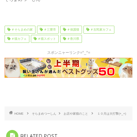
＃そらまめの家
＃三豊市
＃保護猫
＃古民家カフェ
＃猫カフェ
＃猫スポット
＃香川県
スポンニャーリンク=^_^=
HOME
そらまめつーしん
お店や家猫のこと
１０月は大打撃(+_+)
RELATED POST