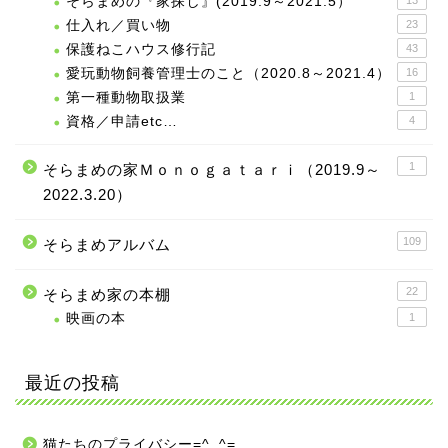
そらまめの『家探し』(2019.9～2021.5）
13
仕入れ／買い物
23
保護ねこハウス修行記
43
愛玩動物飼養管理士のこと（2020.8～2021.4）
16
第一種動物取扱業
1
資格／申請etc…
4
1
そらまめの家Ｍｏｎｏｇａｔａｒｉ（2019.9～
2022.3.20）
109
そらまめアルバム
22
そらまめ家の本棚
映画の本
1
最近の投稿
猫たちのプライバシー=^_^=