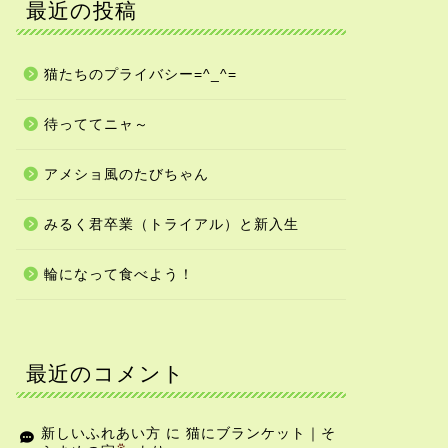
最近の投稿
らまめつーしん
お店や家猫のこと
猫たちのプライバシー=^_^=
待っててニャ～
ねこケア
まめちゃんの夜あそび
アメショ風のたびちゃん
2024年8月9日
2022年8月23
みるく君卒業（トライアル）と新入生
輪になって食べよう！
最近のコメント
新しいふれあい方
に
猫にブランケット｜そ