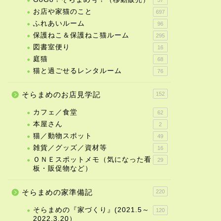
お店や家猫のこと
697
ふれあいルーム
96
保護ねこ＆保護ねこ猫ルーム
295
図書室便り
16
庭猫
68
猫と過ごせるレンタルーム
76
そらまめのお店見学記
152
カフェ／食堂
62
本屋さん
2
猫／動物スポット
49
雑貨／グッズ／資材等
16
ＯＮＥスポットメモ（気になった看
29
板・販促物など）
そらまめの家準備記
220
そらまめの『家づくり』(2021.5～
120
2022.3.20）