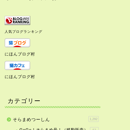
人気ブログランキング
にほんブログ村
にほんブログ村
カテゴリー
そらまめつーしん
1,292
GoGo！そらまめ号！（移動販売）
57