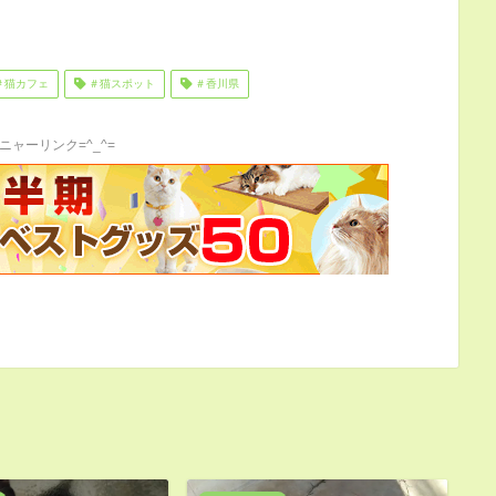
＃猫カフェ
＃猫スポット
＃香川県
ニャーリンク=^_^=