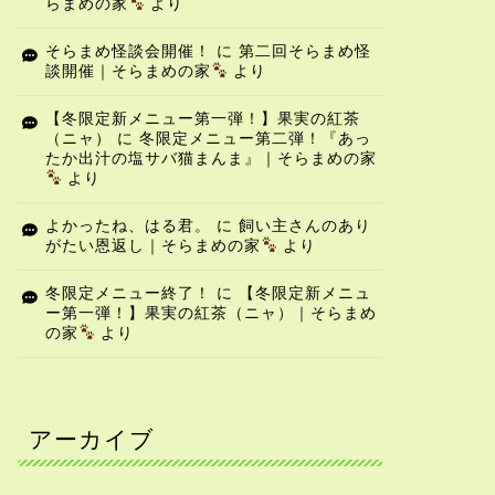
らまめの家
より
そらまめ怪談会開催！
に
第二回そらまめ怪
談開催｜そらまめの家
より
【冬限定新メニュー第一弾！】果実の紅茶
（ニャ）
に
冬限定メニュー第二弾！『あっ
たか出汁の塩サバ猫まんま』｜そらまめの家
より
よかったね、はる君。
に
飼い主さんのあり
がたい恩返し｜そらまめの家
より
冬限定メニュー終了！
に
【冬限定新メニュ
ー第一弾！】果実の紅茶（ニャ）｜そらまめ
の家
より
アーカイブ