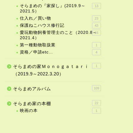
そらまめの『家探し』(2019.9～
13
2021.5）
仕入れ／買い物
23
保護ねこハウス修行記
43
愛玩動物飼養管理士のこと（2020.8～
16
2021.4）
第一種動物取扱業
1
資格／申請etc…
4
そらまめの家Ｍｏｎｏｇａｔａｒｉ
1
（2019.9～2022.3.20）
そらまめアルバム
109
そらまめ家の本棚
22
映画の本
1