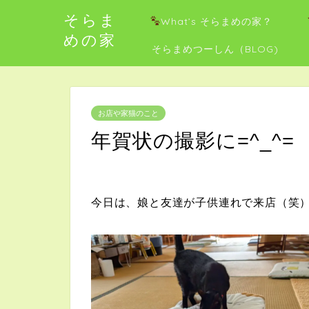
そらま
What’s そらまめの家？
めの家
そらまめつーしん（BLOG)
お店や家猫のこと
年賀状の撮影に=^_^=
今日は、娘と友達が子供連れで来店（笑