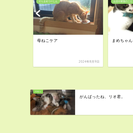
そらまめつーしん
お店や家猫のこと
ン！？
母ねこケア
まめちゃん
2023年12月7日
2024年8月9日
がんばったね、リオ君。