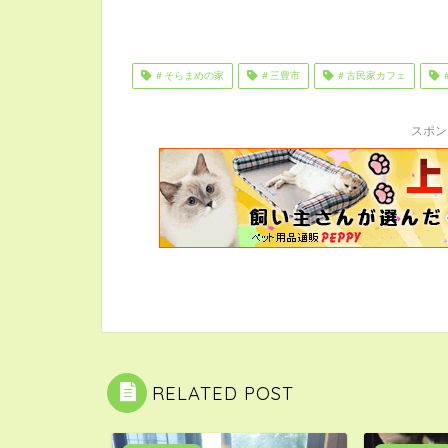
＃そらまめの家
＃三豊市
＃古民家カフェ
スポン
RELATED POST