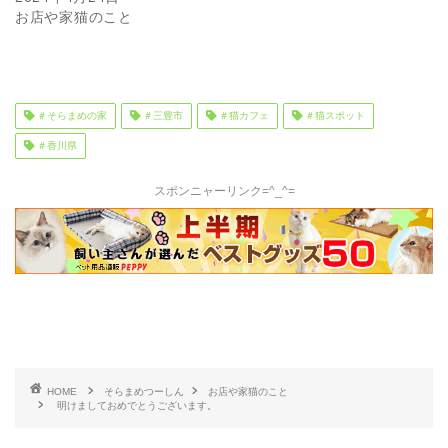
お店や家猫のこと
＃そらまめの家
＃三豊市
＃猫カフェ
＃猫スポット
＃香川県
スポンニャーリンク=^_^=
HOME
そらまめつーしん
お店や家猫のこと
明けましておめでとうございます。