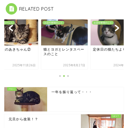
RELATED POST
まめつーしん
お店や家猫のこと
お店や家猫のこと
の後のあきちゃん②
猫とヨガとレンタスペー
定休日の猫たちより
スのこと
2025年11月26日
2023年8月27日
2024年1
一年を振り返って・・・
元旦から改装！？