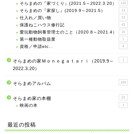
そらまめの『家づくり』(2021.5～2022.3.20）
120
そらまめの『家探し』(2019.9～2021.5）
13
仕入れ／買い物
23
保護ねこハウス修行記
43
愛玩動物飼養管理士のこと（2020.8～2021.4）
16
第一種動物取扱業
1
資格／申請etc…
4
1
そらまめの家Ｍｏｎｏｇａｔａｒｉ（2019.9～
2022.3.20）
109
そらまめアルバム
22
そらまめ家の本棚
映画の本
1
最近の投稿