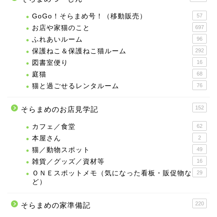
GoGo！そらまめ号！（移動販売）
57
お店や家猫のこと
697
ふれあいルーム
96
保護ねこ＆保護ねこ猫ルーム
292
図書室便り
16
庭猫
68
猫と過ごせるレンタルーム
76
152
そらまめのお店見学記
カフェ／食堂
62
本屋さん
2
猫／動物スポット
49
雑貨／グッズ／資材等
16
ＯＮＥスポットメモ（気になった看板・販促物な
29
ど）
220
そらまめの家準備記