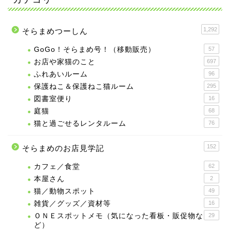
1,292
そらまめつーしん
GoGo！そらまめ号！（移動販売）
57
お店や家猫のこと
697
ふれあいルーム
96
保護ねこ＆保護ねこ猫ルーム
295
図書室便り
16
庭猫
68
猫と過ごせるレンタルーム
76
152
そらまめのお店見学記
カフェ／食堂
62
本屋さん
2
猫／動物スポット
49
雑貨／グッズ／資材等
16
ＯＮＥスポットメモ（気になった看板・販促物な
29
ど）