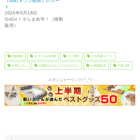
（ゆめタウン徳島）レポー
ト
2025年5月18日
GoGo！そらまめ号！（移動
販売）
#猫雑貨
＃そらまめの家
＃三豊市
＃古民家カフェ
＃猫カフェ
＃猫好きさんとつながりたい
＃移動販売
＃香川県
スポンニャーリンク=^_^=