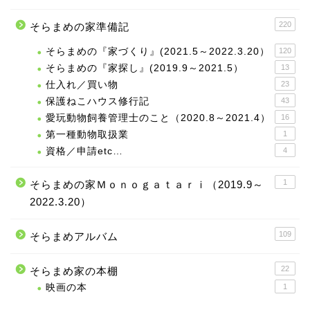
220
そらまめの家準備記
そらまめの『家づくり』(2021.5～2022.3.20）
120
そらまめの『家探し』(2019.9～2021.5）
13
仕入れ／買い物
23
保護ねこハウス修行記
43
愛玩動物飼養管理士のこと（2020.8～2021.4）
16
第一種動物取扱業
1
資格／申請etc…
4
1
そらまめの家Ｍｏｎｏｇａｔａｒｉ（2019.9～
2022.3.20）
109
そらまめアルバム
22
そらまめ家の本棚
映画の本
1