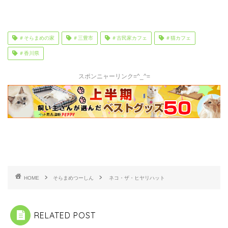
＃そらまめの家
＃三豊市
＃古民家カフェ
＃猫カフェ
＃香川県
スポンニャーリンク=^_^=
HOME
そらまめつーしん
ネコ・ザ・ヒヤリハット
RELATED POST