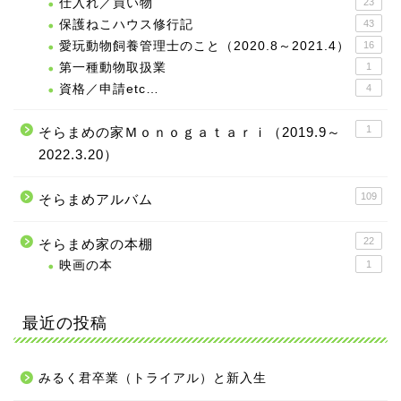
仕入れ／買い物
23
保護ねこハウス修行記
43
愛玩動物飼養管理士のこと（2020.8～2021.4）
16
第一種動物取扱業
1
資格／申請etc…
4
1
そらまめの家Ｍｏｎｏｇａｔａｒｉ（2019.9～
2022.3.20）
109
そらまめアルバム
22
そらまめ家の本棚
映画の本
1
最近の投稿
みるく君卒業（トライアル）と新入生