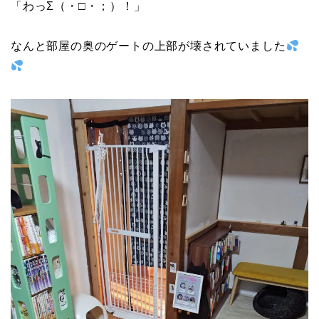
「わっΣ（・□・；）！」
なんと部屋の奥のゲートの上部が壊されていました