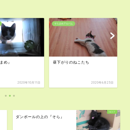
そらまめアルバム
そ
まめ』
昼下がりのねこたち
そ
2020年10月11日
2020年6月23日
ダンボールの上の『そら』