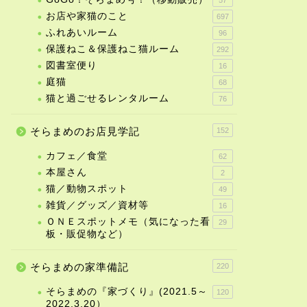
お店や家猫のこと
697
ふれあいルーム
96
保護ねこ＆保護ねこ猫ルーム
292
らまめアルバム
そらまめアルバム
図書室便り
16
庭猫
68
猫と過ごせるレンタルーム
76
そらまめのお店見学記
152
ら＆まめ、窓の向こうから
ハンター『まめ』
カフェ／食堂
62
本屋さん
2
猫／動物スポット
49
2021年11月9日
2020年10月11
雑貨／グッズ／資材等
16
ＯＮＥスポットメモ（気になった看
29
板・販促物など）
そらまめの家準備記
220
そらまめの『家づくり』(2021.5～
120
2022.3.20）