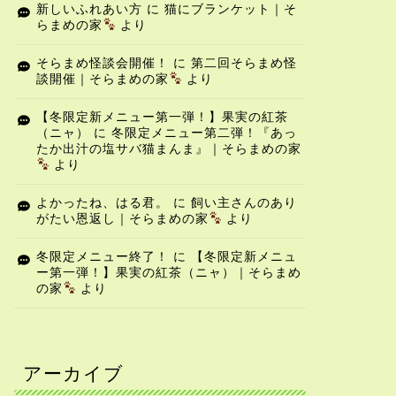
新しいふれあい方
に
猫にブランケット｜そ
らまめの家
より
そらまめ怪談会開催！
に
第二回そらまめ怪
談開催｜そらまめの家
より
【冬限定新メニュー第一弾！】果実の紅茶
（ニャ）
に
冬限定メニュー第二弾！『あっ
たか出汁の塩サバ猫まんま』｜そらまめの家
より
よかったね、はる君。
に
飼い主さんのあり
がたい恩返し｜そらまめの家
より
冬限定メニュー終了！
に
【冬限定新メニュ
ー第一弾！】果実の紅茶（ニャ）｜そらまめ
の家
より
アーカイブ