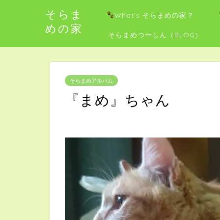
そらま
What’s そらまめの家？
めの家
そらまめつーしん（BLOG)
そらまめアルバム
『まめ』ちゃん