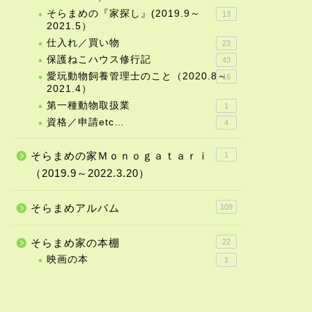
そらまめの『家探し』(2019.9～
13
2021.5）
仕入れ／買い物
23
保護ねこハウス修行記
43
愛玩動物飼養管理士のこと（2020.8～
16
2021.4）
第一種動物取扱業
1
資格／申請etc…
4
そらまめの家Ｍｏｎｏｇａｔａｒｉ
1
（2019.9～2022.3.20）
そらまめアルバム
109
そらまめ家の本棚
22
映画の本
1