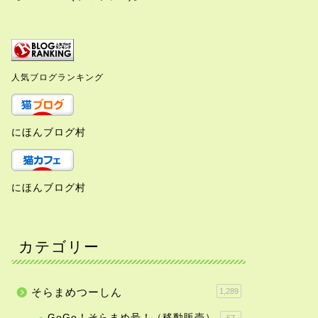
人気ブログランキング
にほんブログ村
にほんブログ村
カテゴリー
そらまめつーしん
1,289
GoGo！そらまめ号！（移動販売）
57