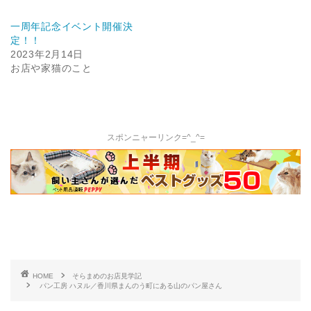
一周年記念イベント開催決
定！！
2023年2月14日
お店や家猫のこと
スポンニャーリンク=^_^=
HOME
そらまめのお店見学記
パン工房 ハヌル／香川県まんのう町にある山のパン屋さん