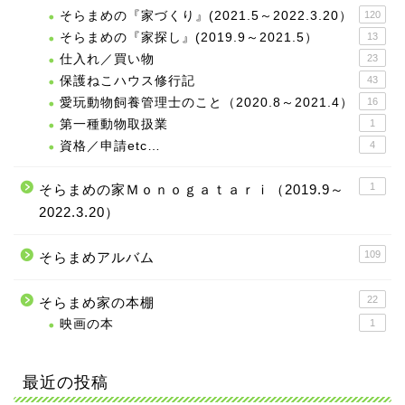
そらまめの『家づくり』(2021.5～2022.3.20）
120
そらまめの『家探し』(2019.9～2021.5）
13
仕入れ／買い物
23
保護ねこハウス修行記
43
愛玩動物飼養管理士のこと（2020.8～2021.4）
16
第一種動物取扱業
1
資格／申請etc…
4
1
そらまめの家Ｍｏｎｏｇａｔａｒｉ（2019.9～
2022.3.20）
109
そらまめアルバム
22
そらまめ家の本棚
映画の本
1
最近の投稿