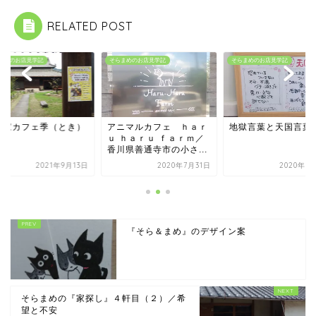
RELATED POST
まめのお店見学記
そらまめのお店見学記
そらまめのお店見学記
ニマルカフェ ｈａｒ
地獄言葉と天国言葉
古民家カフェ季（と
 ｈａｒｕ ｆａｒｍ／
川県善通寺市の小さ...
2020年7月31日
2020年3月10日
2021年9
『そら＆まめ』のデザイン案
そらまめの『家探し』４軒目（２）／希
望と不安