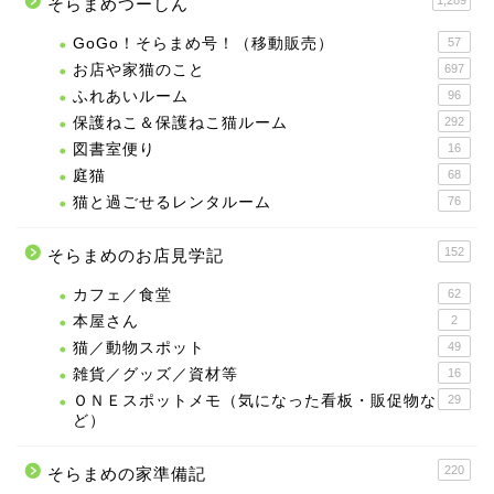
1,289
そらまめつーしん
GoGo！そらまめ号！（移動販売）
57
お店や家猫のこと
697
ふれあいルーム
96
保護ねこ＆保護ねこ猫ルーム
292
図書室便り
16
庭猫
68
猫と過ごせるレンタルーム
76
152
そらまめのお店見学記
カフェ／食堂
62
本屋さん
2
猫／動物スポット
49
雑貨／グッズ／資材等
16
ＯＮＥスポットメモ（気になった看板・販促物な
29
ど）
220
そらまめの家準備記