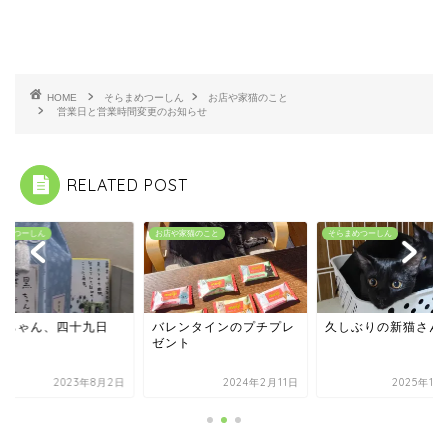
HOME
そらまめつーしん
お店や家猫のこと
営業日と営業時間変更のお知らせ
RELATED POST
まめつーしん
お店や家猫のこと
そらまめつーしん
ロちゃん、四十九日
バレンタインのプチプレ
久しぶりの新猫さん
ゼント
2023年8月2日
2024年2月11日
2025年11