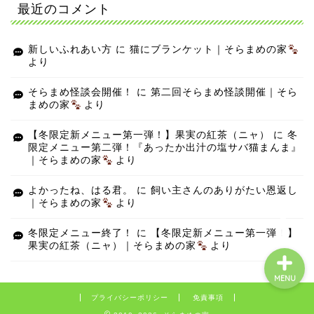
最近のコメント
新しいふれあい方
に
猫にブランケット｜そらまめの家
より
そらまめ怪談会開催！
に
第二回そらまめ怪談開催｜そら
まめの家
より
【冬限定新メニュー第一弾！】果実の紅茶（ニャ）
に
冬
限定メニュー第二弾！『あったか出汁の塩サバ猫まんま』
｜そらまめの家
より
よかったね、はる君。
に
飼い主さんのありがたい恩返し
｜そらまめの家
より
冬限定メニュー終了！
に
【冬限定新メニュー第一弾！】
果実の紅茶（ニャ）｜そらまめの家
より
MENU
プライバシーポリシー
免責事項