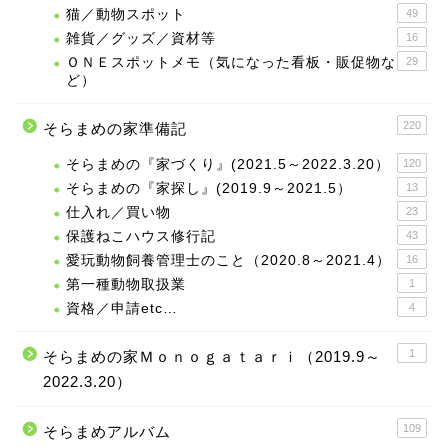
猫／動物スポット
49
雑貨／グッズ／資材等
16
ＯＮＥスポットメモ（気になった看板・販促物な
29
ど）
220
そらまめの家準備記
そらまめの『家づくり』(2021.5～2022.3.20）
120
そらまめの『家探し』(2019.9～2021.5）
13
仕入れ／買い物
23
保護ねこハウス修行記
43
愛玩動物飼養管理士のこと（2020.8～2021.4）
16
第一種動物取扱業
1
資格／申請etc…
4
1
そらまめの家Ｍｏｎｏｇａｔａｒｉ（2019.9～
2022.3.20）
109
そらまめアルバム