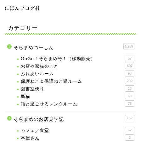
にほんブログ村
カテゴリー
1,289
そらまめつーしん
GoGo！そらまめ号！（移動販売）
57
お店や家猫のこと
697
ふれあいルーム
96
保護ねこ＆保護ねこ猫ルーム
292
図書室便り
16
庭猫
68
猫と過ごせるレンタルーム
76
152
そらまめのお店見学記
カフェ／食堂
62
本屋さん
2