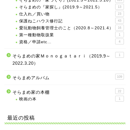
そらまめの『家づくり』(2021.5～2022.3.20）
そらまめの『家探し』(2019.9～2021.5）
13
仕入れ／買い物
23
保護ねこハウス修行記
43
愛玩動物飼養管理士のこと（2020.8～2021.4）
16
第一種動物取扱業
1
資格／申請etc…
4
1
そらまめの家Ｍｏｎｏｇａｔａｒｉ（2019.9～
2022.3.20）
109
そらまめアルバム
22
そらまめ家の本棚
映画の本
1
最近の投稿