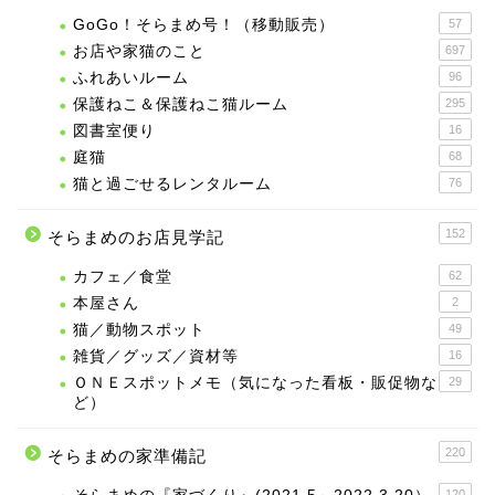
GoGo！そらまめ号！（移動販売）
57
お店や家猫のこと
697
ふれあいルーム
96
保護ねこ＆保護ねこ猫ルーム
295
図書室便り
16
庭猫
68
猫と過ごせるレンタルーム
76
152
そらまめのお店見学記
カフェ／食堂
62
本屋さん
2
猫／動物スポット
49
雑貨／グッズ／資材等
16
ＯＮＥスポットメモ（気になった看板・販促物な
29
ど）
220
そらまめの家準備記
120