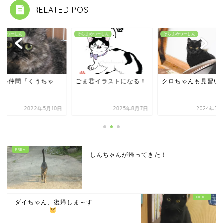
RELATED POST
まめつーしん
そらまめつーしん
そらまめつーしん
しい仲間『くうちゃ
ごま君イラストになる！
クロちゃんも見習い
』
2022年5月10日
2025年8月7日
2024年3月
しんちゃんが帰ってきた！
ダイちゃん、復帰しま～す