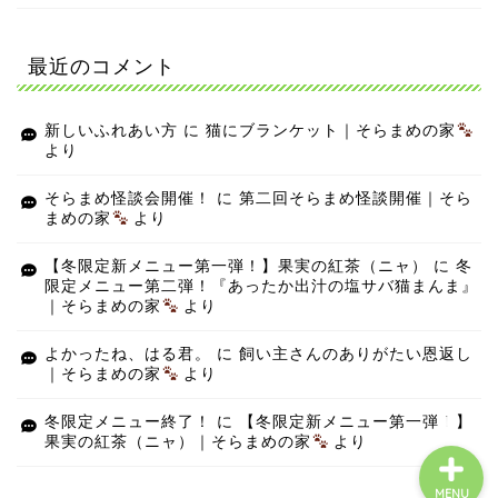
最近のコメント
新しいふれあい方
に
猫にブランケット｜そらまめの家
より
そらまめ怪談会開催！
に
第二回そらまめ怪談開催｜そら
まめの家
より
【冬限定新メニュー第一弾！】果実の紅茶（ニャ）
に
冬
限定メニュー第二弾！『あったか出汁の塩サバ猫まんま』
｜そらまめの家
より
よかったね、はる君。
に
飼い主さんのありがたい恩返し
｜そらまめの家
より
冬限定メニュー終了！
に
【冬限定新メニュー第一弾！】
果実の紅茶（ニャ）｜そらまめの家
より
MENU