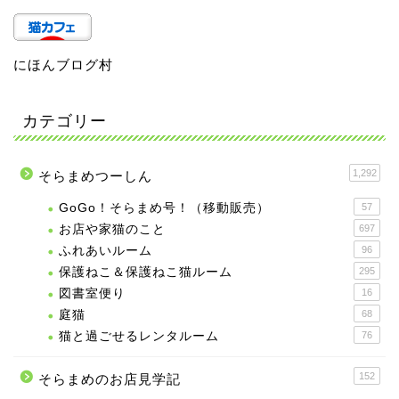
にほんブログ村
カテゴリー
1,292
そらまめつーしん
GoGo！そらまめ号！（移動販売）
57
お店や家猫のこと
697
ふれあいルーム
96
保護ねこ＆保護ねこ猫ルーム
295
図書室便り
16
庭猫
68
猫と過ごせるレンタルーム
76
152
そらまめのお店見学記