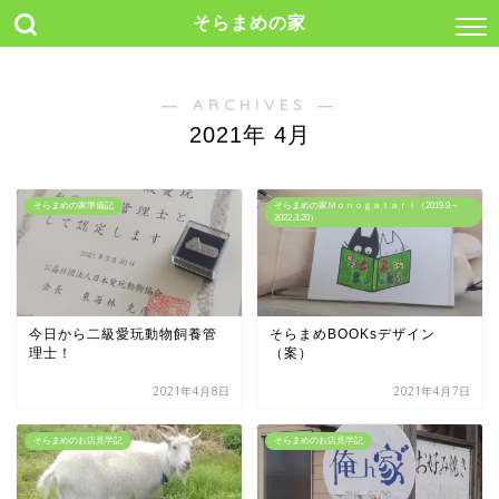
そらまめの家
― ARCHIVES ―
2021年 4月
そらまめの家準備記
そらまめの家Ｍｏｎｏｇａｔａｒｉ（2019.9～
2022.3.20）
今日から二級愛玩動物飼養管
そらまめBOOKsデザイン
理士！
（案）
2021年4月8日
2021年4月7日
そらまめのお店見学記
そらまめのお店見学記