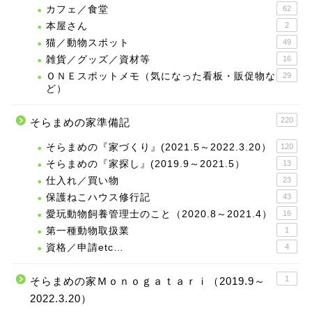
カフェ／食堂
62
本屋さん
2
猫／動物スポット
49
雑貨／グッズ／資材等
16
ＯＮＥスポットメモ（気になった看板・販促物な
29
ど）
220
そらまめの家準備記
そらまめの『家づくり』(2021.5～2022.3.20）
120
そらまめの『家探し』(2019.9～2021.5）
13
仕入れ／買い物
23
保護ねこハウス修行記
43
愛玩動物飼養管理士のこと（2020.8～2021.4）
16
第一種動物取扱業
1
資格／申請etc…
4
1
そらまめの家Ｍｏｎｏｇａｔａｒｉ（2019.9～
2022.3.20）