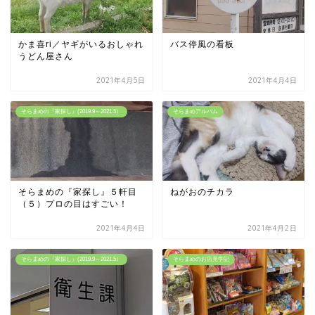
かま喜ri／ヤギがいるおしゃれ
バス停風の看板
うどん屋さん
2021年4月5日
2021年4月4日
そらまめの『家探し』(2019.9～2021.5）
そらまめアルバム
そらまめの『家探し』５軒目
ねがおのチカラ
（５）プロの目はすごい！
2021年4月4日
2021年4月2日
そらまめの『家探し』(2019.9～2021.5）
そらまめのお店見学記