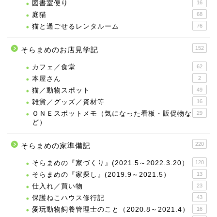
図書室便り
16
庭猫
68
猫と過ごせるレンタルーム
76
152
そらまめのお店見学記
カフェ／食堂
62
本屋さん
2
猫／動物スポット
49
雑貨／グッズ／資材等
16
ＯＮＥスポットメモ（気になった看板・販促物な
29
ど）
220
そらまめの家準備記
そらまめの『家づくり』(2021.5～2022.3.20）
120
そらまめの『家探し』(2019.9～2021.5）
13
仕入れ／買い物
23
保護ねこハウス修行記
43
愛玩動物飼養管理士のこと（2020.8～2021.4）
16