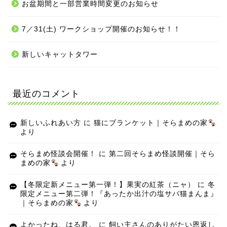
お盆期間と一部営業時間変更のお知らせ
7／31(土) ワークショップ開催のお知らせ！！
新しいキャットタワー
最近のコメント
新しいふれあい方
に
猫にブランケット｜そらまめの家
より
そらまめ怪談会開催！
に
第二回そらまめ怪談開催｜そら
まめの家
より
【冬限定新メニュー第一弾！】果実の紅茶（ニャ）
に
冬
限定メニュー第二弾！『あったか出汁の塩サバ猫まんま』
｜そらまめの家
より
よかったね、はる君。
に
飼い主さんのありがたい恩返し