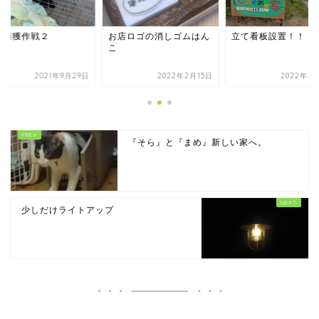
猫捕獲作戦２
お店ロゴの消しゴムはん
立て看板設置！！
こ
2021年9月29日
2022年2月15日
2022年3月
『そら』と『まめ』新しい家へ。
少しだけライトアップ