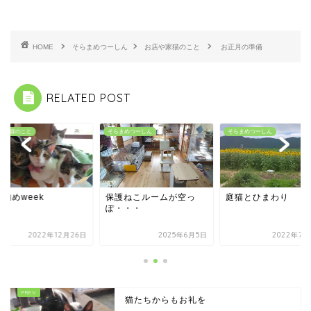
HOME
そらまめつーしん
お店や家猫のこと
お正月の準備
RELATED POST
そらまめつーしん
そらまめつーしん
お店や家猫
保護ねこルームが空っ
庭猫とひまわり
ねこ納め
ぽ・・・
月26日
2025年6月5日
2022年7月22日
猫たちからもお礼を