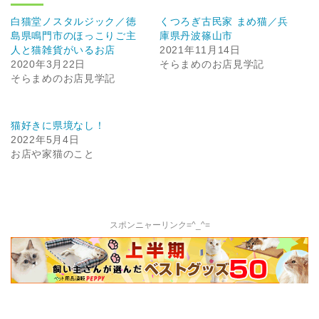
白猫堂ノスタルジック／徳
くつろぎ古民家 まめ猫／兵
島県鳴門市のほっこりご主
庫県丹波篠山市
人と猫雑貨がいるお店
2021年11月14日
2020年3月22日
そらまめのお店見学記
そらまめのお店見学記
猫好きに県境なし！
2022年5月4日
お店や家猫のこと
スポンニャーリンク=^_^=