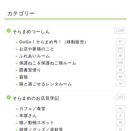
カテゴリー
1,289
そらまめつーしん
GoGo！そらまめ号！（移動販売）
57
お店や家猫のこと
697
ふれあいルーム
96
保護ねこ＆保護ねこ猫ルーム
292
図書室便り
16
庭猫
68
猫と過ごせるレンタルーム
76
152
そらまめのお店見学記
カフェ／食堂
62
本屋さん
2
猫／動物スポット
49
雑貨／グッズ／資材等
16