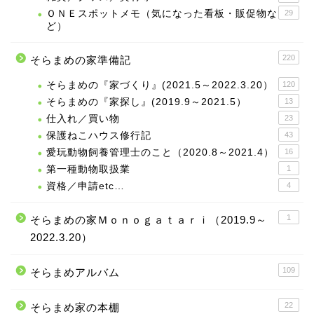
ＯＮＥスポットメモ（気になった看板・販促物な
29
ど）
220
そらまめの家準備記
そらまめの『家づくり』(2021.5～2022.3.20）
120
そらまめの『家探し』(2019.9～2021.5）
13
仕入れ／買い物
23
保護ねこハウス修行記
43
愛玩動物飼養管理士のこと（2020.8～2021.4）
16
第一種動物取扱業
1
資格／申請etc…
4
1
そらまめの家Ｍｏｎｏｇａｔａｒｉ（2019.9～
2022.3.20）
109
そらまめアルバム
22
そらまめ家の本棚