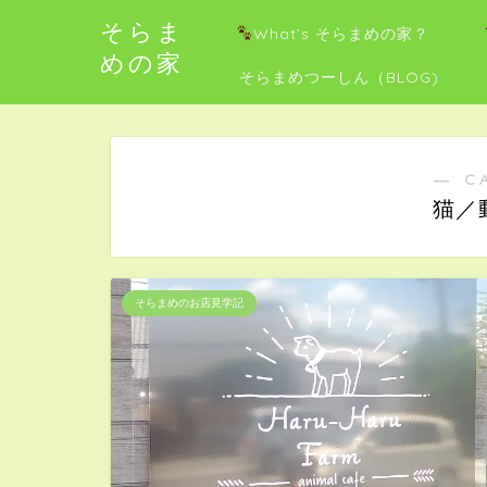
そらま
What’s そらまめの家？
めの家
そらまめつーしん（BLOG)
― C
猫／
そらまめのお店見学記