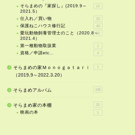
そらまめの『家探し』(2019.9～
13
2021.5）
仕入れ／買い物
23
保護ねこハウス修行記
43
愛玩動物飼養管理士のこと（2020.8～
16
2021.4）
第一種動物取扱業
1
資格／申請etc…
4
そらまめの家Ｍｏｎｏｇａｔａｒｉ
1
（2019.9～2022.3.20）
そらまめアルバム
109
そらまめ家の本棚
22
映画の本
1