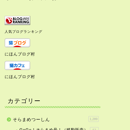
人気ブログランキング
にほんブログ村
にほんブログ村
カテゴリー
そらまめつーしん
1,289
GoGo！そらまめ号！（移動販売）
57