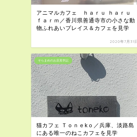
アニマルカフェ ｈａｒｕ ｈａｒｕ
ｆａｒｍ／香川県善通寺市の小さな動
物ふれあいプレイス＆カフェを見学
2020年7月31
そらまめのお店見学記
猫カフェ Ｔｏｎｅkｏ／兵庫、淡路島
にある唯一のねこカフェを見学