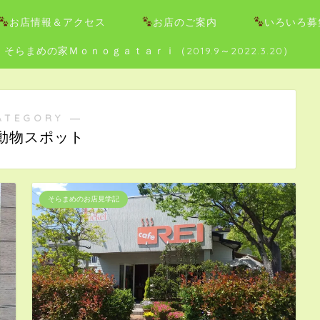
お店情報＆アクセス
お店のご案内
いろいろ募
そらまめの家Ｍｏｎｏｇａｔａｒｉ（2019.9～2022.3.20）
ATEGORY ―
動物スポット
そらまめのお店見学記