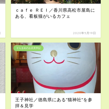
ｃａｆｅ ＲＥＩ／香川県高松市屋島に
ある、看板猫がいるカフェ
日
2020年5月19日
そらまめのお店見学記
王子神社／徳島県にある”猫神社”を参
拝＆見学