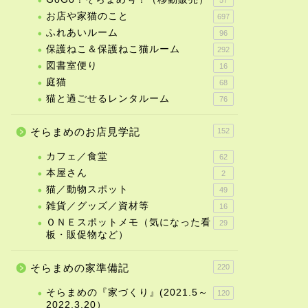
お店や家猫のこと
697
ふれあいルーム
96
保護ねこ＆保護ねこ猫ルーム
292
図書室便り
16
庭猫
68
猫と過ごせるレンタルーム
76
そらまめのお店見学記
152
カフェ／食堂
62
本屋さん
2
猫／動物スポット
49
雑貨／グッズ／資材等
16
ＯＮＥスポットメモ（気になった看
29
板・販促物など）
そらまめの家準備記
220
そらまめの『家づくり』(2021.5～
120
2022.3.20）