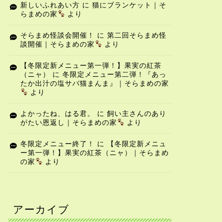
新しいふれあい方
に
猫にブランケット｜そ
らまめの家
より
そらまめ怪談会開催！
に
第二回そらまめ怪
談開催｜そらまめの家
より
【冬限定新メニュー第一弾！】果実の紅茶
（ニャ）
に
冬限定メニュー第二弾！『あっ
たか出汁の塩サバ猫まんま』｜そらまめの家
より
よかったね、はる君。
に
飼い主さんのあり
がたい恩返し｜そらまめの家
より
冬限定メニュー終了！
に
【冬限定新メニュ
ー第一弾！】果実の紅茶（ニャ）｜そらまめ
の家
より
アーカイブ